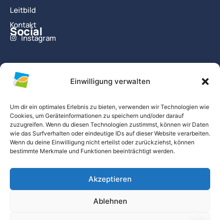
Leitbild
Kontakt
Social
Instagram
Infos
Schulessen
Einwilligung verwalten
Schulleitung
Schulgeschichte
Um dir ein optimales Erlebnis zu bieten, verwenden wir Technologien wie
Cookies, um Geräteinformationen zu speichern und/oder darauf
Downloads
zuzugreifen. Wenn du diesen Technologien zustimmst, können wir Daten
Stellenangebote
wie das Surfverhalten oder eindeutige IDs auf dieser Website verarbeiten.
Wenn du deine Einwilligung nicht erteilst oder zurückziehst, können
bestimmte Merkmale und Funktionen beeinträchtigt werden.
Kontakt
Schulstraße 8
Akzeptieren
09387 Jahnsdorf/OT Leukersdorf
Telefon: +49 (0) 3712818911
Ablehnen
E-Mail: sekretariat
@evsl.eu
© Evangelisches Schulzentrum Leukersdorf – 2026
IMPRESSUM
DATENSCHUTZERKLÄRUNG