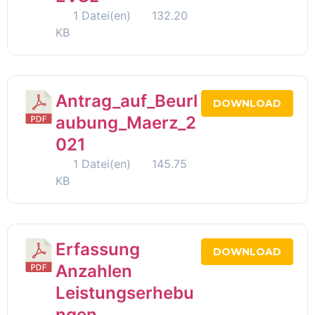
1 Datei(en)
132.20
KB
Antrag_auf_Beurl
DOWNLOAD
aubung_Maerz_2
021
1 Datei(en)
145.75
KB
Erfassung
DOWNLOAD
Anzahlen
Leistungserhebu
ngen