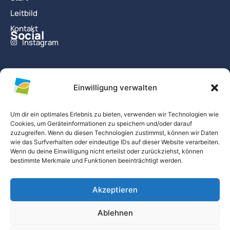
Leitbild
Kontakt
Social
Instagram
Infos
Schulessen
Einwilligung verwalten
Schulleitung
Schulgeschichte
Um dir ein optimales Erlebnis zu bieten, verwenden wir Technologien wie
Cookies, um Geräteinformationen zu speichern und/oder darauf
Downloads
zuzugreifen. Wenn du diesen Technologien zustimmst, können wir Daten
Stellenangebote
wie das Surfverhalten oder eindeutige IDs auf dieser Website verarbeiten.
Wenn du deine Einwilligung nicht erteilst oder zurückziehst, können
bestimmte Merkmale und Funktionen beeinträchtigt werden.
Kontakt
Schulstraße 8
Akzeptieren
09387 Jahnsdorf/OT Leukersdorf
Telefon: +49 (0) 3712818911
Ablehnen
E-Mail: sekretariat
@evsl.eu
© Evangelisches Schulzentrum Leukersdorf – 2026
IMPRESSUM
DATENSCHUTZERKLÄRUNG