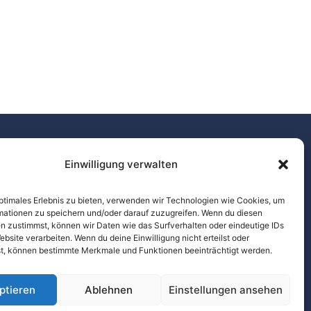
Einwilligung verwalten
Kontakt
Schulstraße 8
optimales Erlebnis zu bieten, verwenden wir Technologien wie Cookies, um
mationen zu speichern und/oder darauf zuzugreifen. Wenn du diesen
09387 Jahnsdorf/OT
n zustimmst, können wir Daten wie das Surfverhalten oder eindeutige IDs
Leukersdorf
ebsite verarbeiten. Wenn du deine Einwilligung nicht erteilst oder
Telefon: +49 (0) 3712818911
t, können bestimmte Merkmale und Funktionen beeinträchtigt werden.
E-Mail: sekretariat
@evsl.eu
ptieren
Ablehnen
Einstellungen ansehen
© Evangelisches Schulzentrum Leukersdorf – 2026