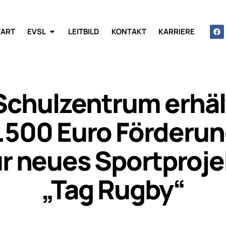
TART
EVSL
LEITBILD
KONTAKT
KARRIERE
Schulzentrum erhäl
.500 Euro Förderu
ür neues Sportproje
„Tag Rugby“