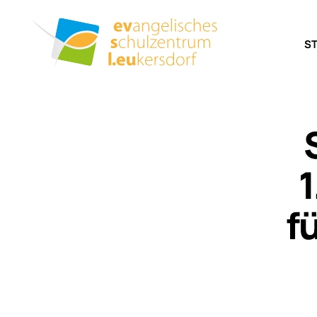
S
1
f