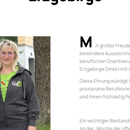
M
it großer Freu
besondere Auszeichnu
beruflichen Orientier
Erzgebirge GmbH mit 
Diese Ehrung würdigt 
praxisnahe Berufsorie
und ihnen frühzeitig P
Ein wichtiger Bestand
an der „Woche der off