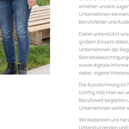
erhalten unsere Jugen
Unternehmen kennenzu
Berufsfelder und Aus
Dabei unterstützt uns
großem Einsatz dabei, 
Unternehmen der Regi
Betriebsbesichtigung
sowie digitale Inform
dabei, eigene Interes
Die Auszeichnung ist 
künftig möchten wir u
Berufswelt begleiten 
Unternehmen weiter s
Wir bedanken uns herz
Unterstützenden und B