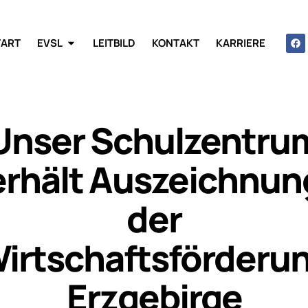
TART
EVSL
LEITBILD
KONTAKT
KARRIERE
Unser Schulzentru
erhält Auszeichnun
der
irtschaftsförderu
Erzgebirge