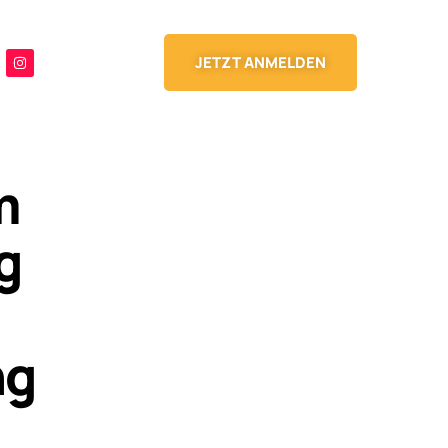
JETZT ANMELDEN
m
g
ng