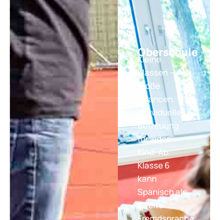
Oberschule
Kleine
Klassen –
große
Chancen:
Individuelle
Betreuung
für jedes
Kind. Ab
Klasse 6
kann
Spanisch als
zweite
Fremdsprache