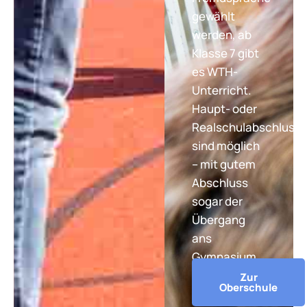
gewählt
werden, ab
Klasse 7 gibt
es WTH-
Unterricht.
Haupt- oder
Realschulabschluss
sind möglich
– mit gutem
Abschluss
sogar der
Übergang
ans
Gymnasium.
Zur
Oberschule