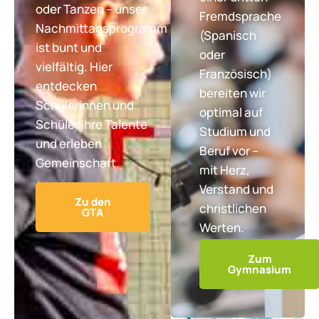
oder Tanzen – unser
Fremdsprache
Nachmittagsprogramm
(Spanisch
ist bunt und
oder
vielfältig. Hier
Französisch)
entdecken
bereiten wir
Schülerinnen und
optimal auf
Schüler ihre Talente
Studium und
und erleben
Beruf vor –
Gemeinschaft.
mit Herz,
Verstand und
Zu den
christlichen
GTA
Werten.
Zum
Gymnasium