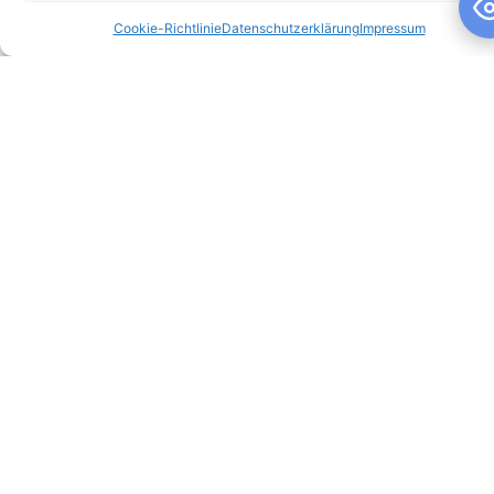
Cookie-Richtlinie
Datenschutzerklärung
Impressum
Schuljahresandacht
Schuljahresandacht Die heutige Andacht stand ganz im
Zeichen des Themas „Talente“ – passend als Rückblick zur
gestrigen großartigen Talentshow der
WEITERLESEN »
10. Juli 2026
Keine Kommentare