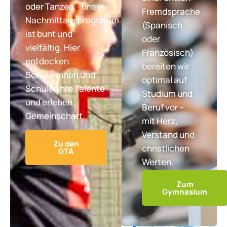
oder Tanzen – unser
Fremdsprache
Nachmittagsprogramm
(Spanisch
ist bunt und
oder
vielfältig. Hier
Französisch)
entdecken
bereiten wir
Schülerinnen und
optimal auf
Schüler ihre Talente
Studium und
und erleben
Beruf vor –
Gemeinschaft.
mit Herz,
Verstand und
Zu den
christlichen
GTA
Werten.
Zum
Gymnasium