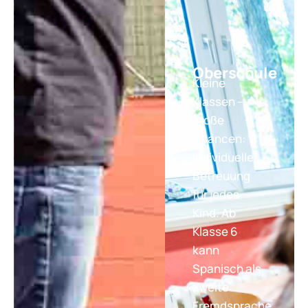
Oberschule
Kleine
Klassen –
große
Chancen:
Individuelle
Betreuung
für jedes
Kind. Ab
Klasse 6
kann
Spanisch als
zweite
Fremdsprache