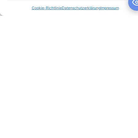
Cookie-Richtlinie
Datenschutzerklärung
Impressum
Schuljahresandacht
Schuljahresandacht Die heutige Andacht stand ganz im
Zeichen des Themas „Talente“ – passend als Rückblick zur
gestrigen großartigen Talentshow der
WEITERLESEN »
10. Juli 2026
Keine Kommentare