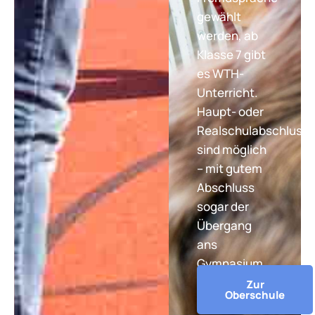
gewählt
werden, ab
Klasse 7 gibt
es WTH-
Unterricht.
Haupt- oder
Realschulabschluss
sind möglich
– mit gutem
Abschluss
sogar der
Übergang
ans
Gymnasium.
Zur
Oberschule