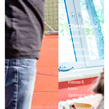
Oberschule
Kleine
Klassen –
große
Chancen:
Individuelle
Betreuung
für jedes
Kind. Ab
Klasse 6
kann
Spanisch als
zweite
Fremdsprache