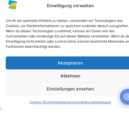
Einwilligung verwalten
Um dir ein optimales Erlebnis zu bieten, verwenden wir Technologien wie
Cookies, um Geräteinformationen zu speichern und/oder darauf zuzugreifen.
Wenn du diesen Technologien zustimmst, können wir Daten wie das
Surfverhalten oder eindeutige IDs auf dieser Website verarbeiten. Wenn du d
Einwilligung nicht erteilst oder zurückziehst, können bestimmte Merkmale u
Funktionen beeinträchtigt werden.
Akzeptieren
Schuljahresandacht
Ablehnen
Schuljahresandacht Die heutige Andacht stand ganz im
Zeichen des Themas „Talente“ – passend als Rückblick zur
Einstellungen ansehen
gestrigen großartigen Talentshow der
Cookie-Richtlinie
Datenschutzerklärung
Impressum
WEITERLESEN »
10. Juli 2026
Keine Kommentare