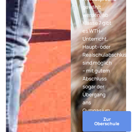
gewählt
werden, ab
Klasse 7 gibt
es WTH-
Unterricht.
Haupt- oder
Realschulabschluss
sind möglich
– mit gutem
Abschluss
sogar der
Übergang
ans
Gymnasium.
Zur
Oberschule