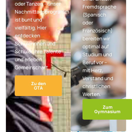
oder Tanzen – unser
Fremdsprache
Nachmittagsprogramm
(Spanisch
ist bunt und
oder
vielfältig. Hier
Französisch)
entdecken
bereiten wir
Schülerinnen und
optimal auf
Schüler ihre Talente
Studium und
und erleben
Beruf vor –
Gemeinschaft.
mit Herz,
Verstand und
Zu den
christlichen
GTA
Werten.
Zum
Gymnasium