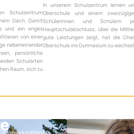
In unserem Schulzentrum lernen un
en Schulzentrum
Oberschule und einem zweizügige
inem Dach. Damit
Schülerinnen und Schülern p
te und ein enges
Hauptschulabschluss, über die Mittle
fitieren von einer
gute Leistungen zeigt, hat die Chan
ege nebeneinander
Oberschule ins Gymnasium zu wechsel
sen, persönliche
beiden Schularten
chen Raum, sich zu
te
d Waldwerkstätten bis