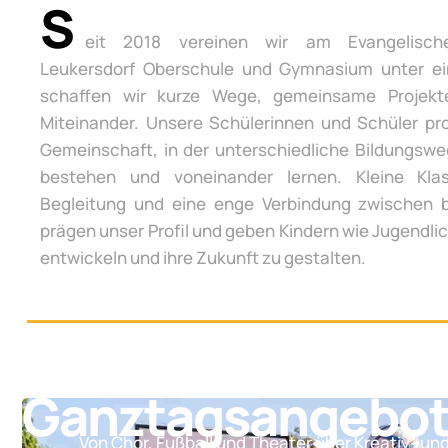
S
eit 2018 vereinen wir am Evangelisch
Leukersdorf Oberschule und Gymnasium unter e
schaffen wir kurze Wege, gemeinsame Projek
Miteinander. Unsere Schülerinnen und Schüler pro
Gemeinschaft, in der unterschiedliche Bildungsw
bestehen und voneinander lernen. Kleine Klas
Begleitung und eine enge Verbindung zwischen 
prägen unser Profil und geben Kindern wie Jugendli
entwickeln und ihre Zukunft zu gestalten.
Ganztagsangebo
Von Chor, Fußball und Theater über Kreativ- un