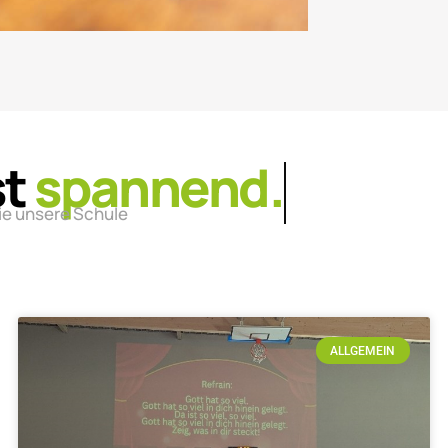
st
lebendig.
ie unsere Schule
ALLGEMEIN