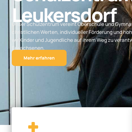
Leukersdorf
Unser Schulzentrum vereint Oberschule und Gymnas
christlichen Werten, individueller Förderung und hoh
wir Kinder und Jugendliche auf ihrem Weg zu vera
Erwachsenen.
Mehr erfahren