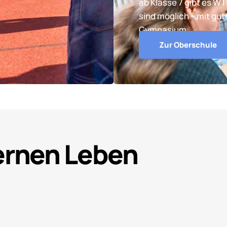
ab Klasse 7 gibt es W
sind möglich – mit gu
Gymnasium.
Zur Oberschule
Lernen Leben