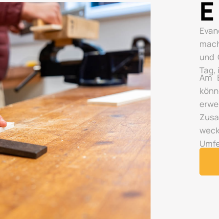
E
Evan
mach
und 
Tag,
Am E
könn
erwe
Zusa
wec
Umfe