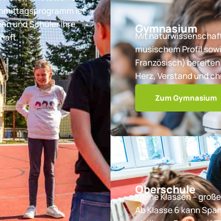
chmittagsprogramm ist
nen und Schüler ihre
Gymnasium
Mit naturwissenschaft
haft.
musischem Profil sowi
Französisch) bereiten 
Herz, Verstand und ch
Zum Gymnasium
Oberschule
Kleine Klassen – große
Ab Klasse 6 kann Spa