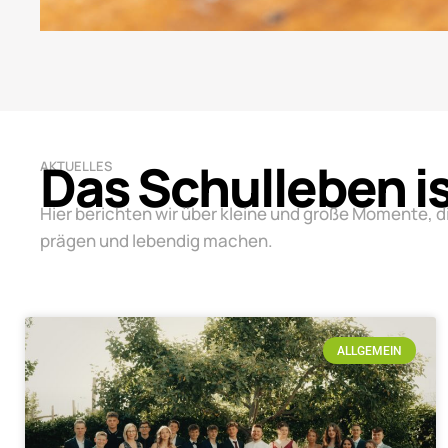
Das Schulleben i
AKTUELLES
Hier berichten wir über kleine und große Momente, d
prägen und lebendig machen.
ALLGEMEIN