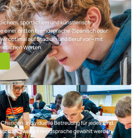
lichem, sportlichem und künstlerisch-
e einer dritten Fremdsprache (Spanisch oder
wir optimal auf Studium und Beruf vor – mit
ristlichen Werten.
 Chancen: Individuelle Betreuung für jedes Kind.
nisch als zweite Fremdsprache gewählt werden,