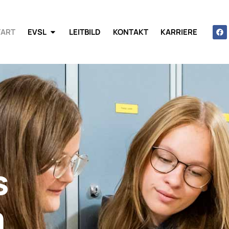
TART
EVSL
LEITBILD
KONTAKT
KARRIERE
s
m