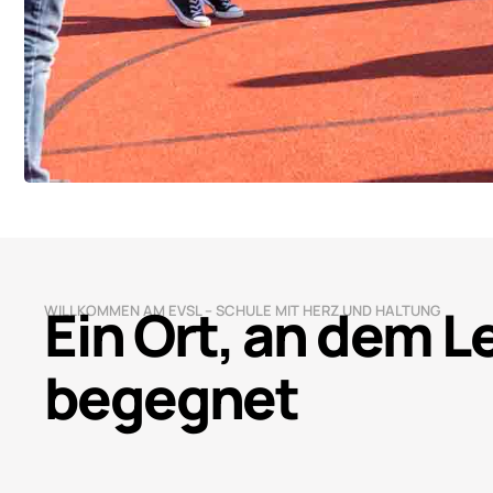
Ein Ort, an dem 
WILLKOMMEN AM EVSL – SCHULE MIT HERZ UND HALTUNG
begegnet