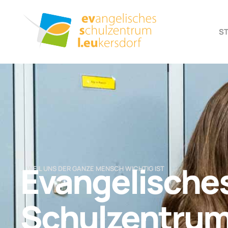
S
Evangelische
… WEIL UNS DER GANZE MENSCH WICHTIG IST
Schulzentru