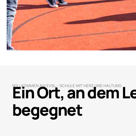
Ein Ort, an dem 
WILLKOMMEN AM EVSL – SCHULE MIT HERZ UND HALTUNG
begegnet