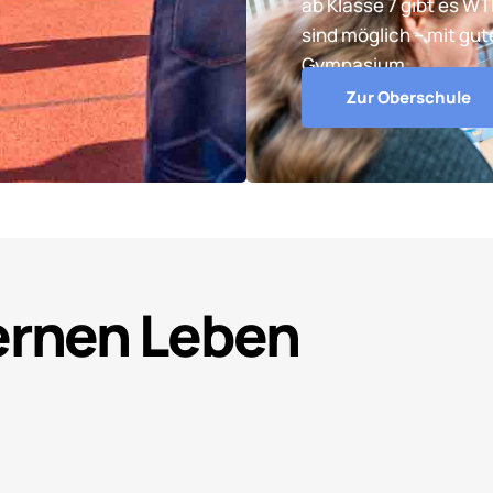
ab Klasse 7 gibt es W
sind möglich – mit gu
Gymnasium.
Zur Oberschule
Lernen Leben