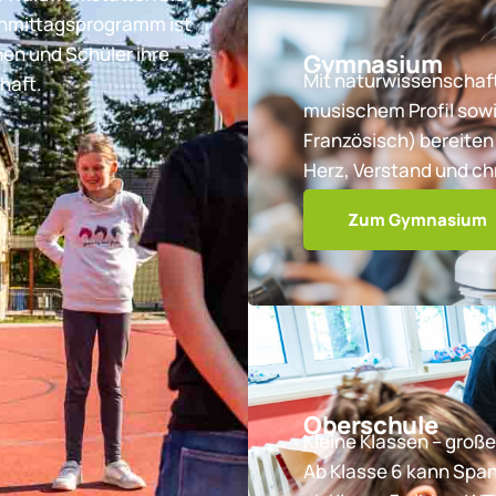
chmittagsprogramm ist
nen und Schüler ihre
Gymnasium
Mit naturwissenschaft
haft.
musischem Profil sowi
Französisch) bereiten 
Herz, Verstand und ch
Zum Gymnasium
Oberschule
Kleine Klassen – große
Ab Klasse 6 kann Spa