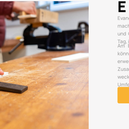
E
Evan
mach
und 
Tag,
Am E
könn
erwe
Zusa
wec
Umfe