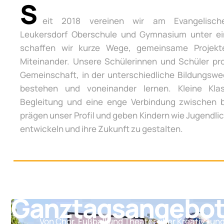
S
eit 2018 vereinen wir am Evangelisch
Leukersdorf Oberschule und Gymnasium unter e
schaffen wir kurze Wege, gemeinsame Projek
Miteinander. Unsere Schülerinnen und Schüler pro
Gemeinschaft, in der unterschiedliche Bildungsw
bestehen und voneinander lernen. Kleine Klas
Begleitung und eine enge Verbindung zwischen 
prägen unser Profil und geben Kindern wie Jugendli
entwickeln und ihre Zukunft zu gestalten.
Ganztagsangebo
Von Chor, Fußball und Theater über Kreativ- un