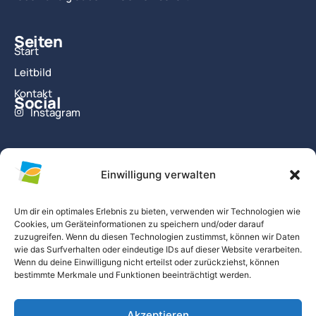
Seiten
Start
Leitbild
Kontakt
Social
Instagram
Infos
Schulessen
Einwilligung verwalten
Schulleitung
Schulgeschichte
Um dir ein optimales Erlebnis zu bieten, verwenden wir Technologien wie
Cookies, um Geräteinformationen zu speichern und/oder darauf
Downloads
zuzugreifen. Wenn du diesen Technologien zustimmst, können wir Daten
Stellenangebote
wie das Surfverhalten oder eindeutige IDs auf dieser Website verarbeiten.
Wenn du deine Einwilligung nicht erteilst oder zurückziehst, können
bestimmte Merkmale und Funktionen beeinträchtigt werden.
Kontakt
Schulstraße 8
Akzeptieren