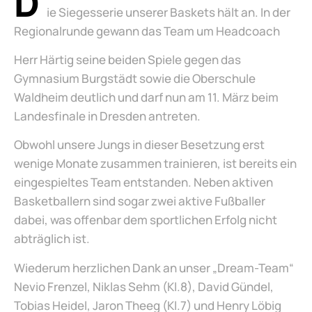
D
ie Siegesserie unserer Baskets hält an. In der
Regionalrunde gewann das Team um Headcoach
Herr Härtig seine beiden Spiele gegen das
Gymnasium Burgstädt sowie die Oberschule
Waldheim deutlich und darf nun am 11. März beim
Landesfinale in Dresden antreten.
Obwohl unsere Jungs in dieser Besetzung erst
wenige Monate zusammen trainieren, ist bereits ein
eingespieltes Team entstanden. Neben aktiven
Basketballern sind sogar zwei aktive Fußballer
dabei, was offenbar dem sportlichen Erfolg nicht
abträglich ist.
Wiederum herzlichen Dank an unser „Dream-Team“
Nevio Frenzel, Niklas Sehm (Kl.8), David Gündel,
Tobias Heidel, Jaron Theeg (Kl.7) und Henry Löbig