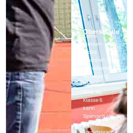
Oberschule
Kleine
Klassen –
große
Chancen:
Individuelle
Betreuung
für jedes
Kind. Ab
Klasse 6
kann
Spanisch als
zweite
Fremdsprache