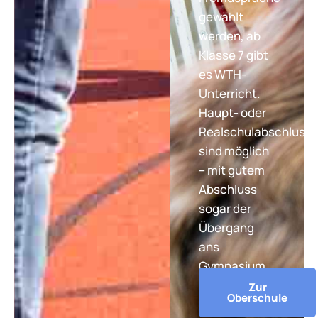
gewählt
werden, ab
Klasse 7 gibt
es WTH-
Unterricht.
Haupt- oder
Realschulabschluss
sind möglich
– mit gutem
Abschluss
sogar der
Übergang
ans
Gymnasium.
Zur
Oberschule