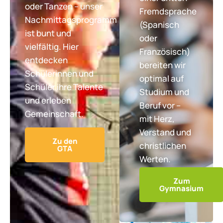
oder Tanzen – unser
Fremdsprache
Nachmittagsprogramm
(Spanisch
ist bunt und
oder
vielfältig. Hier
Französisch)
entdecken
bereiten wir
Schülerinnen und
optimal auf
Schüler ihre Talente
Studium und
und erleben
Beruf vor –
Gemeinschaft.
mit Herz,
Verstand und
Zu den
christlichen
GTA
Werten.
Zum
Gymnasium