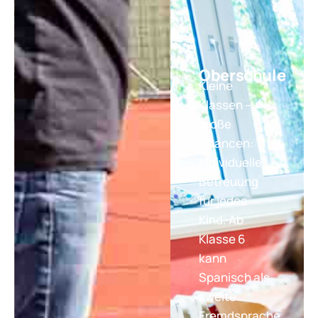
Oberschule
Kleine
Klassen –
große
Chancen:
Individuelle
Betreuung
für jedes
Kind. Ab
Klasse 6
kann
Spanisch als
zweite
Fremdsprache