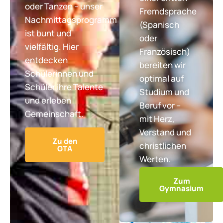
oder Tanzen – unser
Fremdsprache
Nachmittagsprogramm
(Spanisch
ist bunt und
oder
vielfältig. Hier
Französisch)
entdecken
bereiten wir
Schülerinnen und
optimal auf
Schüler ihre Talente
Studium und
und erleben
Beruf vor –
Gemeinschaft.
mit Herz,
Verstand und
Zu den
christlichen
GTA
Werten.
Zum
Gymnasium