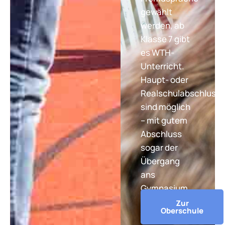
gewählt
werden, ab
Klasse 7 gibt
es WTH-
Unterricht.
Haupt- oder
Realschulabschluss
sind möglich
– mit gutem
Abschluss
sogar der
Übergang
ans
Gymnasium.
Zur
Oberschule