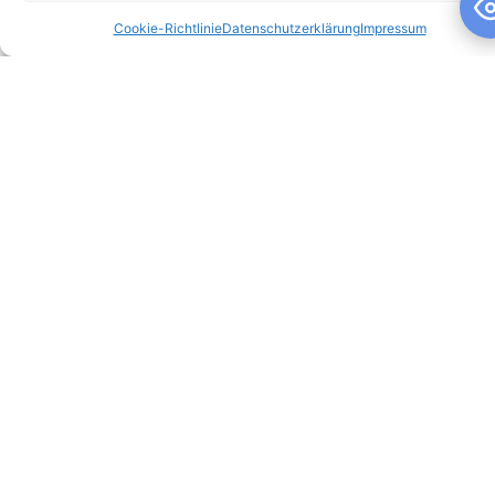
Cookie-Richtlinie
Datenschutzerklärung
Impressum
Schuljahresandacht
Schuljahresandacht Die heutige Andacht stand ganz im
Zeichen des Themas „Talente“ – passend als Rückblick zur
gestrigen großartigen Talentshow der
WEITERLESEN »
10. Juli 2026
Keine Kommentare