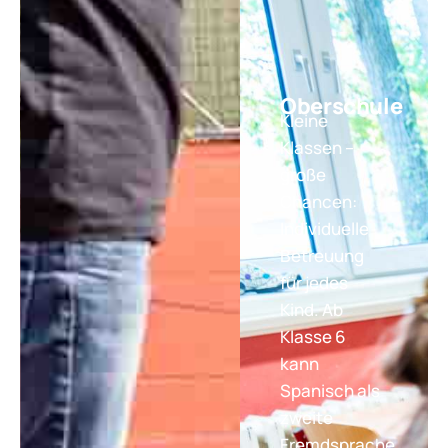
Oberschule
Kleine
Klassen –
große
Chancen:
Individuelle
Betreuung
für jedes
Kind. Ab
Klasse 6
kann
Spanisch als
zweite
Fremdsprache