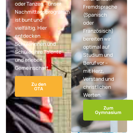
oder Tanzen – unser
Fremdsprache
Nachmittagsprogramm
(Spanisch
ist bunt und
oder
vielfältig. Hier
Französisch)
entdecken
bereiten wir
Schülerinnen und
optimal auf
Schüler ihre Talente
Studium und
und erleben
Beruf vor –
Gemeinschaft.
mit Herz,
Verstand und
Zu den
christlichen
GTA
Werten.
Zum
Gymnasium