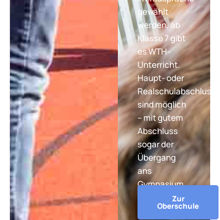
gewählt
werden, ab
Klasse 7 gibt
es WTH-
Unterricht.
Haupt- oder
Realschulabschluss
sind möglich
– mit gutem
Abschluss
sogar der
Übergang
ans
Gymnasium.
Zur
Oberschule