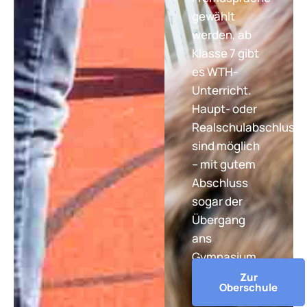
gewählt
werden, ab
Klasse 7 gibt
es WTH-
Unterricht.
Haupt- oder
Realschulabschluss
sind möglich
– mit gutem
Abschluss
sogar der
Übergang
ans
Gymnasium.
Zur
Oberschule