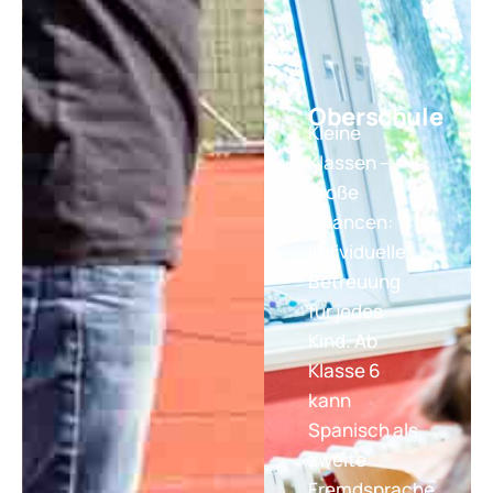
Oberschule
Kleine
Klassen –
große
Chancen:
Individuelle
Betreuung
für jedes
Kind. Ab
Klasse 6
kann
Spanisch als
zweite
Fremdsprache