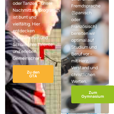
oder Tanzen – unser
Fremdsprache
Nachmittagsprogramm
(Spanisch
ist bunt und
oder
vielfältig. Hier
Französisch)
entdecken
bereiten wir
Schülerinnen und
optimal auf
Schüler ihre Talente
Studium und
und erleben
Beruf vor –
Gemeinschaft.
mit Herz,
Verstand und
Zu den
christlichen
GTA
Werten.
Zum
Gymnasium