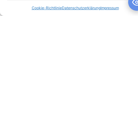
Cookie-Richtlinie
Datenschutzerklärung
Impressum
Schuljahresandacht
Schuljahresandacht Die heutige Andacht stand ganz im
Zeichen des Themas „Talente“ – passend als Rückblick zur
gestrigen großartigen Talentshow der
WEITERLESEN »
10. Juli 2026
Keine Kommentare