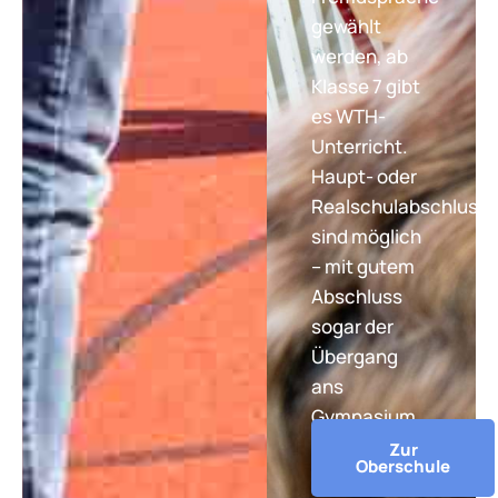
gewählt
werden, ab
Klasse 7 gibt
es WTH-
Unterricht.
Haupt- oder
Realschulabschluss
sind möglich
– mit gutem
Abschluss
sogar der
Übergang
ans
Gymnasium.
Zur
Oberschule