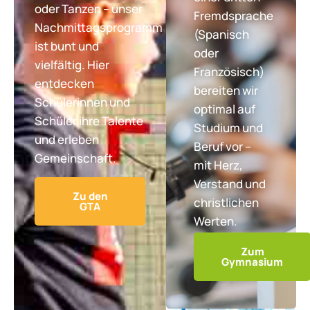
oder Tanzen – unser
Fremdsprache
Nachmittagsprogramm
(Spanisch
ist bunt und
oder
vielfältig. Hier
Französisch)
entdecken
bereiten wir
Schülerinnen und
optimal auf
Schüler ihre Talente
Studium und
und erleben
Beruf vor –
Gemeinschaft.
mit Herz,
Verstand und
Zu den
christlichen
GTA
Werten.
Zum
Gymnasium