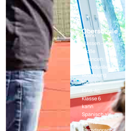
Oberschule
Kleine
Klassen –
große
Chancen:
Individuelle
Betreuung
für jedes
Kind. Ab
Klasse 6
kann
Spanisch als
zweite
Fremdsprache