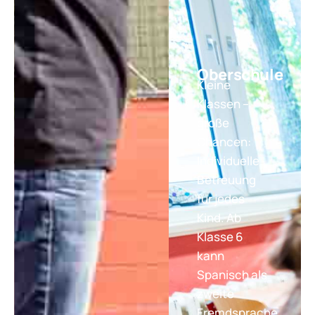
Oberschule
Kleine
Klassen –
große
Chancen:
Individuelle
Betreuung
für jedes
Kind. Ab
Klasse 6
kann
Spanisch als
zweite
Fremdsprache