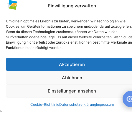
Einwilligung verwalten
Um dir ein optimales Erlebnis zu bieten, verwenden wir Technologien wie
Cookies, um Geräteinformationen zu speichern und/oder darauf zuzugreifen.
Wenn du diesen Technologien zustimmst, können wir Daten wie das
Surfverhalten oder eindeutige IDs auf dieser Website verarbeiten. Wenn du d
Einwilligung nicht erteilst oder zurückziehst, können bestimmte Merkmale u
Funktionen beeinträchtigt werden.
Akzeptieren
Schuljahresandacht
Ablehnen
Schuljahresandacht Die heutige Andacht stand ganz im
Zeichen des Themas „Talente“ – passend als Rückblick zur
Einstellungen ansehen
gestrigen großartigen Talentshow der
Cookie-Richtlinie
Datenschutzerklärung
Impressum
WEITERLESEN »
10. Juli 2026
Keine Kommentare