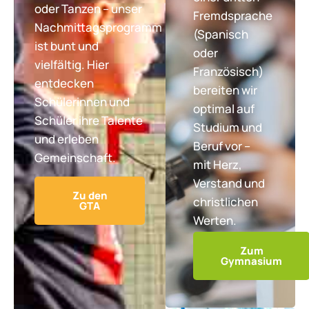
oder Tanzen – unser
Fremdsprache
Nachmittagsprogramm
(Spanisch
ist bunt und
oder
vielfältig. Hier
Französisch)
entdecken
bereiten wir
Schülerinnen und
optimal auf
Schüler ihre Talente
Studium und
und erleben
Beruf vor –
Gemeinschaft.
mit Herz,
Verstand und
Zu den
christlichen
GTA
Werten.
Zum
Gymnasium