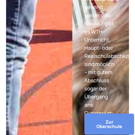
gewählt
werden, ab
Klasse 7 gibt
es WTH-
Unterricht.
Haupt- oder
Realschulabschluss
sind möglich
– mit gutem
Abschluss
sogar der
Übergang
ans
Gymnasium.
Zur
Oberschule