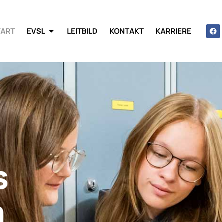
TART
EVSL
LEITBILD
KONTAKT
KARRIERE
s
m