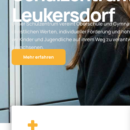
Leukersdorf
Unser Schulzentrum vereint Oberschule und Gymnas
christlichen Werten, individueller Förderung und hoh
wir Kinder und Jugendliche auf ihrem Weg zu vera
Erwachsenen.
Mehr erfahren