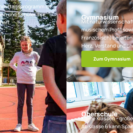
chmittagsprogramm ist
nen und Schüler ihre
Gymnasium
Mit naturwissenschaft
haft.
musischem Profil sowi
Französisch) bereiten 
Herz, Verstand und ch
Zum Gymnasium
Oberschule
Kleine Klassen – große
Ab Klasse 6 kann Spa