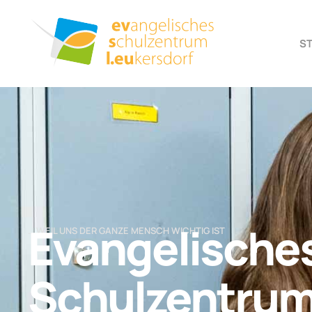
S
Evangelische
… WEIL UNS DER GANZE MENSCH WICHTIG IST
Schulzentru