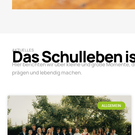
Das Schulleben i
AKTUELLES
Hier berichten wir über kleine und große Momente, d
prägen und lebendig machen.
ALLGEMEIN