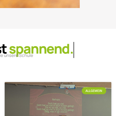
st
lebendig.
ie unsere Schule
ALLGEMEIN