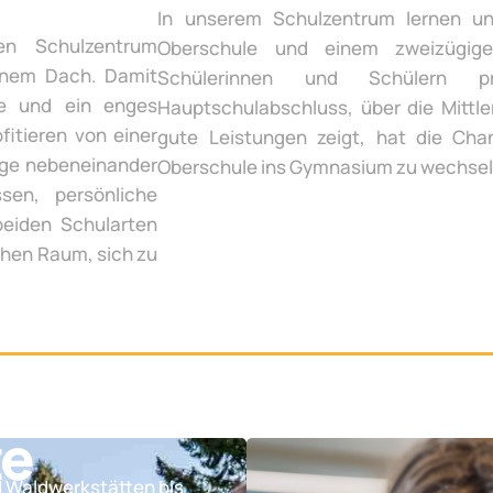
In unserem Schulzentrum lernen un
en Schulzentrum
Oberschule und einem zweizügige
inem Dach. Damit
Schülerinnen und Schülern p
te und ein enges
Hauptschulabschluss, über die Mittle
fitieren von einer
gute Leistungen zeigt, hat die Chan
ege nebeneinander
Oberschule ins Gymnasium zu wechsel
sen, persönliche
beiden Schularten
chen Raum, sich zu
te
d Waldwerkstätten bis