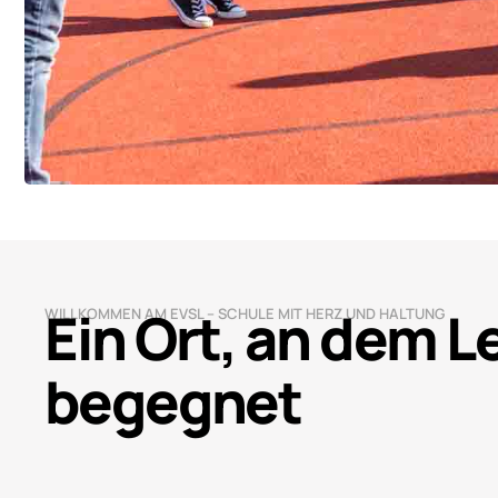
Ein Ort, an dem 
WILLKOMMEN AM EVSL – SCHULE MIT HERZ UND HALTUNG
begegnet