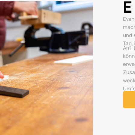
E
Evan
mach
und 
Tag,
Am E
könn
erwe
Zusa
wec
Umfe