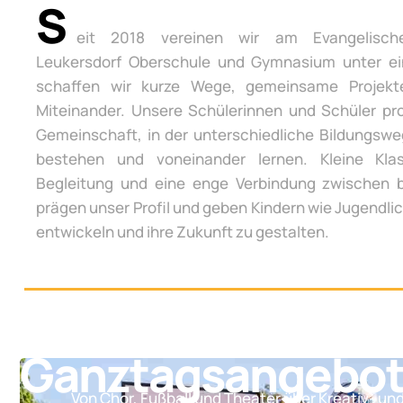
S
eit 2018 vereinen wir am Evangelisch
Leukersdorf Oberschule und Gymnasium unter e
schaffen wir kurze Wege, gemeinsame Projek
Miteinander. Unsere Schülerinnen und Schüler pro
Gemeinschaft, in der unterschiedliche Bildungsw
bestehen und voneinander lernen. Kleine Klas
Begleitung und eine enge Verbindung zwischen 
prägen unser Profil und geben Kindern wie Jugendli
entwickeln und ihre Zukunft zu gestalten.
Ganztagsangebo
Von Chor, Fußball und Theater über Kreativ- un