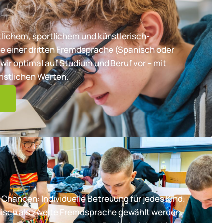
lichem, sportlichem und künstlerisch-
e einer dritten Fremdsprache (Spanisch oder
wir optimal auf Studium und Beruf vor – mit
ristlichen Werten.
 Chancen: Individuelle Betreuung für jedes Kind.
nisch als zweite Fremdsprache gewählt werden,