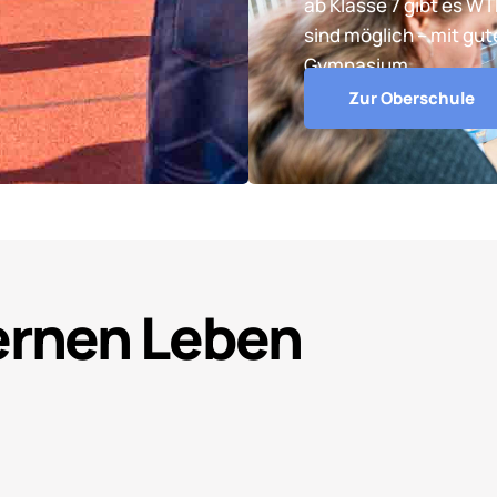
ab Klasse 7 gibt es W
sind möglich – mit gu
Gymnasium.
Zur Oberschule
Lernen Leben