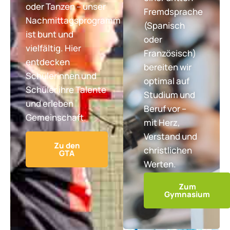
oder Tanzen – unser
Fremdsprache
Nachmittagsprogramm
(Spanisch
ist bunt und
oder
vielfältig. Hier
Französisch)
entdecken
bereiten wir
Schülerinnen und
optimal auf
Schüler ihre Talente
Studium und
und erleben
Beruf vor –
Gemeinschaft.
mit Herz,
Verstand und
Zu den
christlichen
GTA
Werten.
Zum
Gymnasium