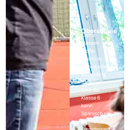
Oberschule
Kleine
Klassen –
große
Chancen:
Individuelle
Betreuung
für jedes
Kind. Ab
Klasse 6
kann
Spanisch als
zweite
Fremdsprache