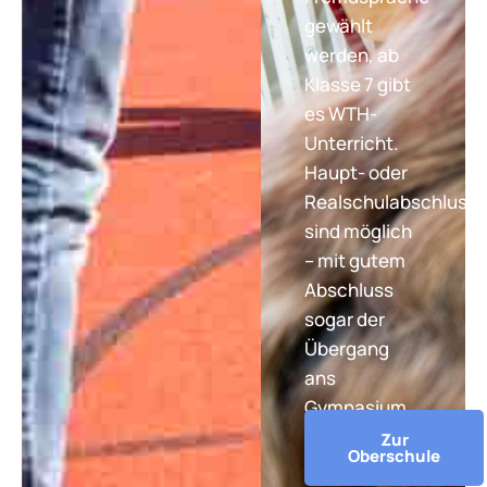
gewählt
werden, ab
Klasse 7 gibt
es WTH-
Unterricht.
Haupt- oder
Realschulabschluss
sind möglich
– mit gutem
Abschluss
sogar der
Übergang
ans
Gymnasium.
Zur
Oberschule