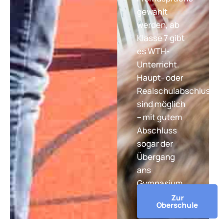
gewählt
werden, ab
Klasse 7 gibt
es WTH-
Unterricht.
Haupt- oder
Realschulabschluss
sind möglich
– mit gutem
Abschluss
sogar der
Übergang
ans
Gymnasium.
Zur
Oberschule