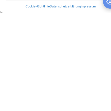
Cookie-Richtlinie
Datenschutzerklärung
Impressum
Schuljahresandacht
Schuljahresandacht Die heutige Andacht stand ganz im
Zeichen des Themas „Talente“ – passend als Rückblick zur
gestrigen großartigen Talentshow der
WEITERLESEN »
10. Juli 2026
Keine Kommentare