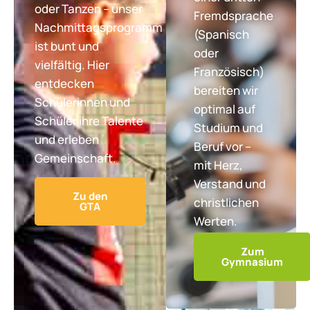
oder Tanzen – unser
Fremdsprache
Nachmittagsprogramm
(Spanisch
ist bunt und
oder
vielfältig. Hier
Französisch)
entdecken
bereiten wir
Schülerinnen und
optimal auf
Schüler ihre Talente
Studium und
und erleben
Beruf vor –
Gemeinschaft.
mit Herz,
Verstand und
Zu den
christlichen
GTA
Werten.
Zum
Gymnasium