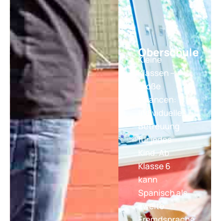
Oberschule
Kleine
Klassen –
große
Chancen:
Individuelle
Betreuung
für jedes
Kind. Ab
Klasse 6
kann
Spanisch als
zweite
Fremdsprache