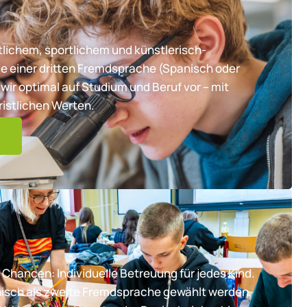
lichem, sportlichem und künstlerisch-
e einer dritten Fremdsprache (Spanisch oder
wir optimal auf Studium und Beruf vor – mit
ristlichen Werten.
 Chancen: Individuelle Betreuung für jedes Kind.
nisch als zweite Fremdsprache gewählt werden,