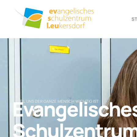
S
Evangelische
… WEIL UNS DER GANZE MENSCH WICHTIG IST
Schulzentru