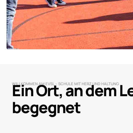
Ein Ort, an dem 
WILLKOMMEN AM EVSL – SCHULE MIT HERZ UND HALTUNG
begegnet