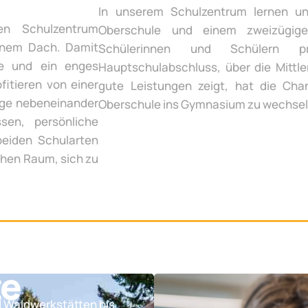
In unserem Schulzentrum lernen un
en Schulzentrum
Oberschule und einem zweizügige
inem Dach. Damit
Schülerinnen und Schülern p
te und ein enges
Hauptschulabschluss, über die Mittle
fitieren von einer
gute Leistungen zeigt, hat die Chan
ege nebeneinander
Oberschule ins Gymnasium zu wechsel
sen, persönliche
beiden Schularten
chen Raum, sich zu
te
d Waldwerkstätten bis