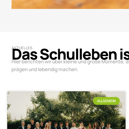
Das Schulleben i
AKTUELLES
Hier berichten wir über kleine und große Momente, d
prägen und lebendig machen.
ALLGEMEIN