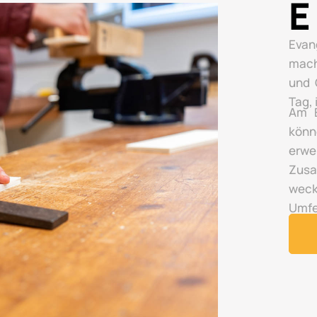
E
Evan
mach
und 
Tag,
Am E
könn
erwe
Zusa
wec
Umfe