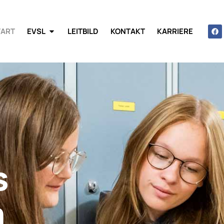
TART
EVSL
LEITBILD
KONTAKT
KARRIERE
s
m