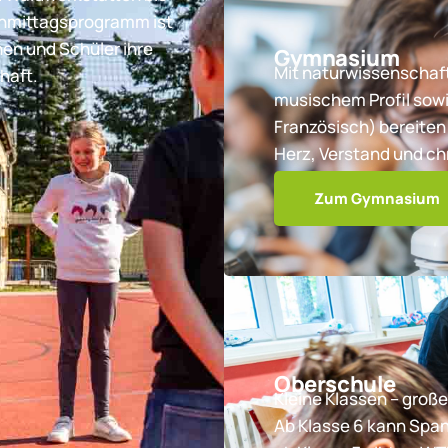
chmittagsprogramm ist
nen und Schüler ihre
Gymnasium
Mit naturwissenschaft
haft.
musischem Profil sowi
Französisch) bereiten 
Herz, Verstand und ch
Zum Gymnasium
Oberschule
Kleine Klassen – große
Ab Klasse 6 kann Spa