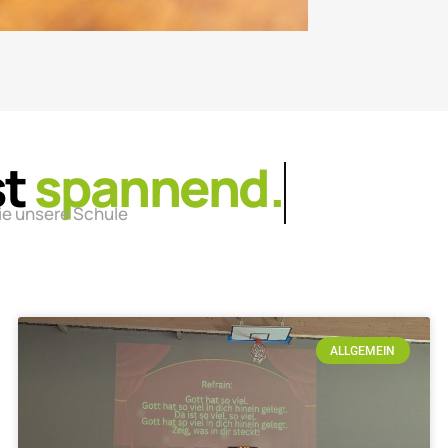
st
lebendig.
ie unsere Schule
ALLGEMEIN