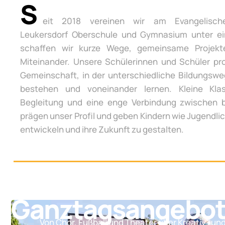
S
eit 2018 vereinen wir am Evangelisch
Leukersdorf Oberschule und Gymnasium unter e
schaffen wir kurze Wege, gemeinsame Projek
Miteinander. Unsere Schülerinnen und Schüler pro
Gemeinschaft, in der unterschiedliche Bildungsw
bestehen und voneinander lernen. Kleine Klas
Begleitung und eine enge Verbindung zwischen 
prägen unser Profil und geben Kindern wie Jugendli
entwickeln und ihre Zukunft zu gestalten.
Ganztagsangebo
Von Chor, Fußball und Theater über Kreativ- un