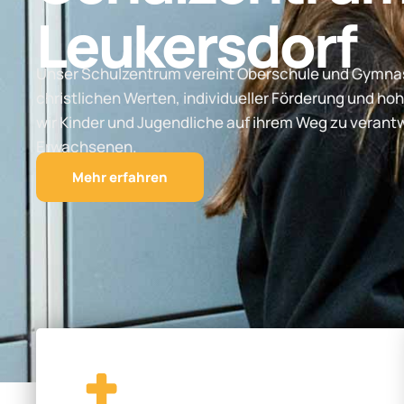
Leukersdorf
Unser Schulzentrum vereint Oberschule und Gymnas
christlichen Werten, individueller Förderung und hoh
wir Kinder und Jugendliche auf ihrem Weg zu vera
Erwachsenen.
Mehr erfahren