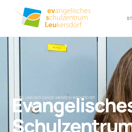
S
Evangelische
… WEIL UNS DER GANZE MENSCH WICHTIG IST
Schulzentru