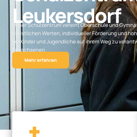
Leukersdorf
Unser Schulzentrum vereint Oberschule und Gymnas
christlichen Werten, individueller Förderung und hoh
wir Kinder und Jugendliche auf ihrem Weg zu vera
Erwachsenen.
Mehr erfahren