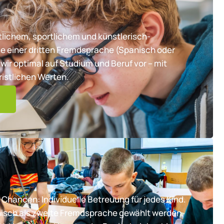
lichem, sportlichem und künstlerisch-
e einer dritten Fremdsprache (Spanisch oder
wir optimal auf Studium und Beruf vor – mit
ristlichen Werten.
 Chancen: Individuelle Betreuung für jedes Kind.
nisch als zweite Fremdsprache gewählt werden,