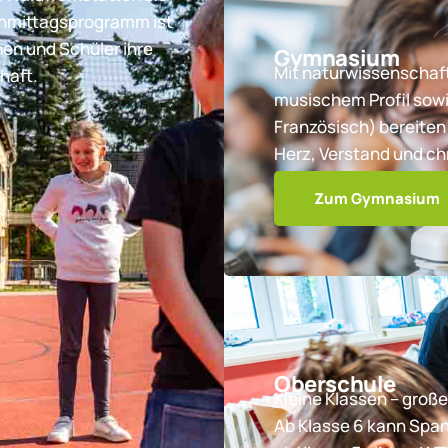
chmittagsprogramm ist
nen und Schüler ihre
Gymnasium
Mit naturwissenschaft
haft.
musischem Profil sowi
Französisch) bereiten 
Herz, Verstand und ch
Zum Gymnasium
Oberschule
Kleine Klassen – große
Ab Klasse 6 kann Spa