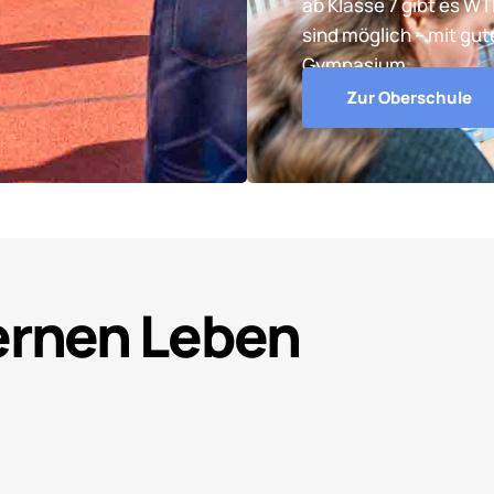
ab Klasse 7 gibt es W
sind möglich – mit gu
Gymnasium.
Zur Oberschule
Lernen Leben