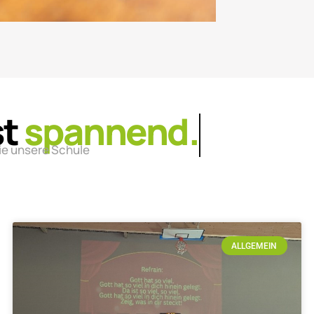
st
lebendig.
ie unsere Schule
ALLGEMEIN