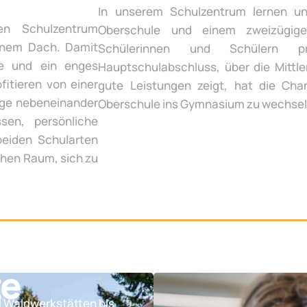
In unserem Schulzentrum lernen un
en Schulzentrum
Oberschule und einem zweizügige
inem Dach. Damit
Schülerinnen und Schülern p
te und ein enges
Hauptschulabschluss, über die Mittle
fitieren von einer
gute Leistungen zeigt, hat die Chan
ege nebeneinander
Oberschule ins Gymnasium zu wechsel
sen, persönliche
beiden Schularten
chen Raum, sich zu
te
d Waldwerkstätten bis