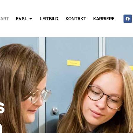
TART
EVSL
LEITBILD
KONTAKT
KARRIERE
s
m