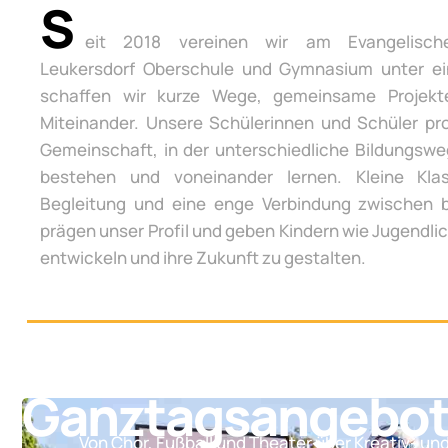
S
eit 2018 vereinen wir am Evangelisch
Leukersdorf Oberschule und Gymnasium unter e
schaffen wir kurze Wege, gemeinsame Projek
Miteinander. Unsere Schülerinnen und Schüler pro
Gemeinschaft, in der unterschiedliche Bildungsw
bestehen und voneinander lernen. Kleine Klas
Begleitung und eine enge Verbindung zwischen 
prägen unser Profil und geben Kindern wie Jugendli
entwickeln und ihre Zukunft zu gestalten.
Ganztagsangebo
Von Chor, Fußball und Theater über Kreativ- un