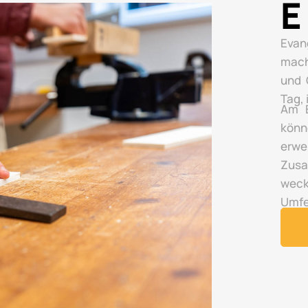
E
Evan
mach
und 
Tag,
Am E
könn
erwe
Zusa
wec
Umfe