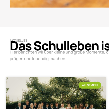
Das Schulleben i
AKTUELLES
Hier berichten wir über kleine und große Momente, d
prägen und lebendig machen.
ALLGEMEIN