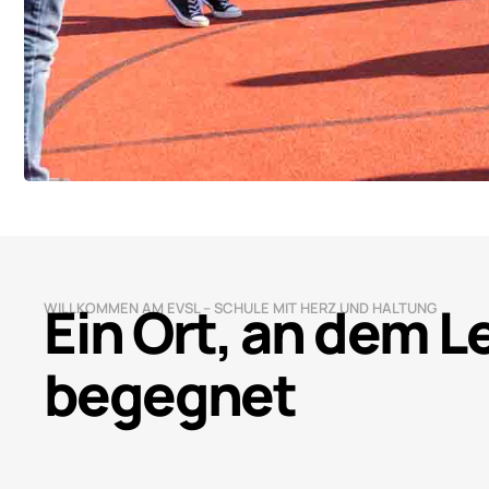
Ein Ort, an dem 
WILLKOMMEN AM EVSL – SCHULE MIT HERZ UND HALTUNG
begegnet