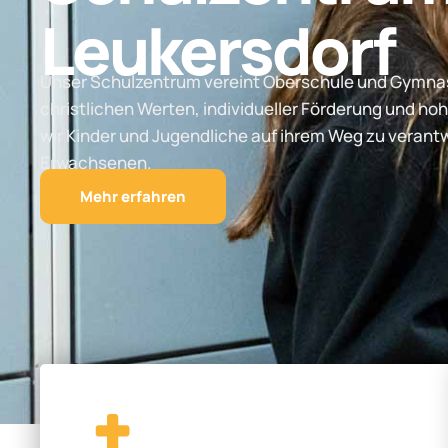
Leukersdorf
Unser Schulzentrum vereint Oberschule und Gymnas
christlichen Werten, individueller Förderung und hoh
wir Kinder und Jugendliche auf ihrem Weg zu vera
Erwachsenen.
Mehr erfahren