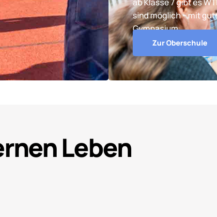
ab Klasse 7 gibt es W
sind möglich – mit gu
Gymnasium.
Zur Oberschule
Lernen Leben