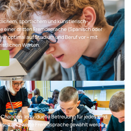
lichem, sportlichem und künstlerisch-
e einer dritten Fremdsprache (Spanisch oder
wir optimal auf Studium und Beruf vor – mit
ristlichen Werten.
 Chancen: Individuelle Betreuung für jedes Kind.
nisch als zweite Fremdsprache gewählt werden,