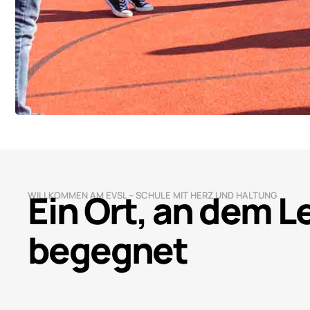
Ein Ort, an dem 
WILLKOMMEN AM EVSL – SCHULE MIT HERZ UND HALTUNG
begegnet