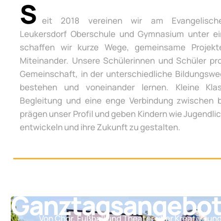
S
eit 2018 vereinen wir am Evangelisch
Leukersdorf Oberschule und Gymnasium unter e
schaffen wir kurze Wege, gemeinsame Projek
Miteinander. Unsere Schülerinnen und Schüler pro
Gemeinschaft, in der unterschiedliche Bildungsw
bestehen und voneinander lernen. Kleine Klas
Begleitung und eine enge Verbindung zwischen 
prägen unser Profil und geben Kindern wie Jugendli
entwickeln und ihre Zukunft zu gestalten.
Ganztagsangebo
Von Chor, Fußball und Theater über Kreativ- un