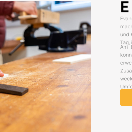
E
Evan
mach
und 
Tag,
Am E
könn
erwe
Zusa
wec
Umfe