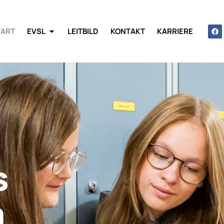
TART
EVSL
LEITBILD
KONTAKT
KARRIERE
s
m