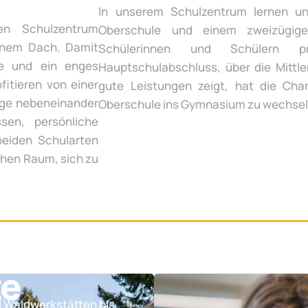
In unserem Schulzentrum lernen un
en Schulzentrum
Oberschule und einem zweizügige
inem Dach. Damit
Schülerinnen und Schülern p
te und ein enges
Hauptschulabschluss, über die Mittle
fitieren von einer
gute Leistungen zeigt, hat die Chan
ege nebeneinander
Oberschule ins Gymnasium zu wechsel
sen, persönliche
beiden Schularten
chen Raum, sich zu
te
d Waldwerkstätten bis