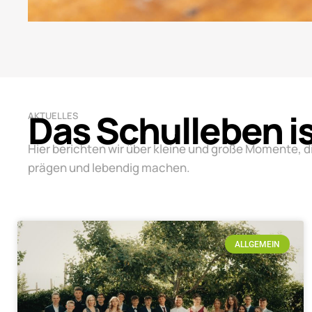
Das Schulleben i
AKTUELLES
Hier berichten wir über kleine und große Momente, d
prägen und lebendig machen.
ALLGEMEIN