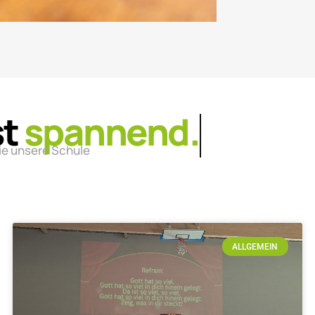
st
lebendig.
ie unsere Schule
ALLGEMEIN