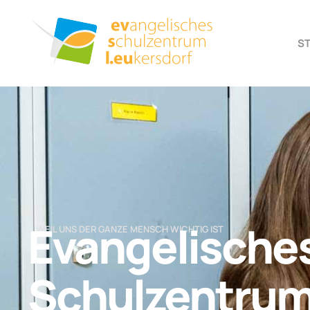
S
Evangelische
… WEIL UNS DER GANZE MENSCH WICHTIG IST
Schulzentru