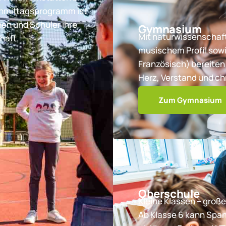
chmittagsprogramm ist
nen und Schüler ihre
Gymnasium
Mit naturwissenschaft
haft.
musischem Profil sowi
Französisch) bereiten 
Herz, Verstand und ch
Zum Gymnasium
Oberschule
Kleine Klassen – große
Ab Klasse 6 kann Spa