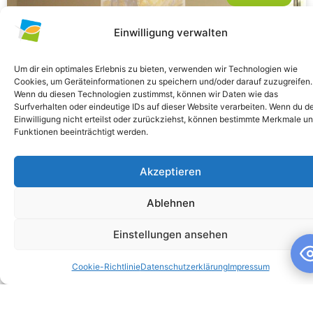
Einwilligung verwalten
Um dir ein optimales Erlebnis zu bieten, verwenden wir Technologien wie
Cookies, um Geräteinformationen zu speichern und/oder darauf zuzugreifen.
Wenn du diesen Technologien zustimmst, können wir Daten wie das
Surfverhalten oder eindeutige IDs auf dieser Website verarbeiten. Wenn du d
Einwilligung nicht erteilst oder zurückziehst, können bestimmte Merkmale u
Funktionen beeinträchtigt werden.
Schuljahresandacht
Akzeptieren
Schuljahresandacht Die heutige Andacht stand ganz im
Ablehnen
Zeichen des Themas „Talente“ – passend als Rückblick zur
gestrigen großartigen Talentshow der
Einstellungen ansehen
WEITERLESEN »
Cookie-Richtlinie
Datenschutzerklärung
Impressum
10. Juli 2026
Keine Kommentare