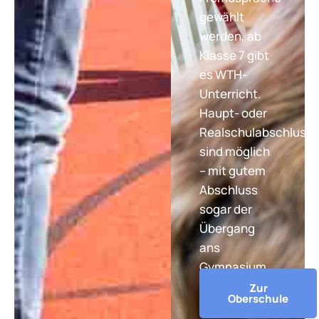
gewählt
werden, ab
Klasse 7 gibt
es WTH-
Unterricht.
Haupt- oder
Realschulabschluss
sind möglich
– mit gutem
Abschluss
sogar der
Übergang
ans
Gymnasium.
Zur
Oberschule