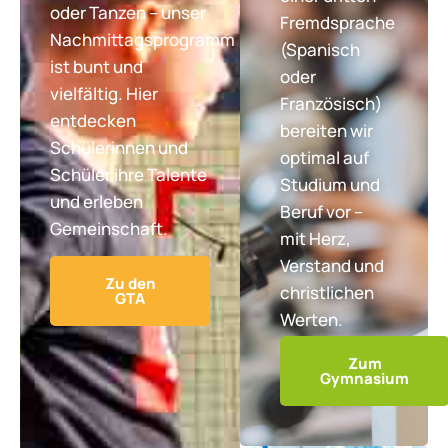
oder Tanzen – unser
Fremdsprache
Nachmittagsprogramm
(Spanisch
ist bunt und
oder
vielfältig. Hier
Französisch)
entdecken
bereiten wir
Schülerinnen und
optimal auf
Schüler ihre Talente
Studium und
und erleben
Beruf vor –
Gemeinschaft.
mit Herz,
Verstand und
Zu den
christlichen
GTA
Werten.
Zum
Gymnasium