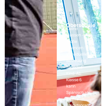
Oberschule
Kleine
Klassen –
große
Chancen:
Individuelle
Betreuung
für jedes
Kind. Ab
Klasse 6
kann
Spanisch als
zweite
Fremdsprache