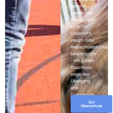
gewählt
werden, ab
Klasse 7 gibt
es WTH-
Unterricht.
Haupt- oder
Realschulabschluss
sind möglich
– mit gutem
Abschluss
sogar der
Übergang
ans
Gymnasium.
Zur
Oberschule