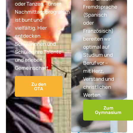
oder Tanzen – unser
Fremdsprache
Nachmittagsprogramm
(Spanisch
ist bunt und
oder
vielfältig. Hier
Französisch)
entdecken
bereiten wir
Schülerinnen und
optimal auf
Schüler ihre Talente
Studium und
und erleben
Beruf vor –
Gemeinschaft.
mit Herz,
Verstand und
Zu den
christlichen
GTA
Werten.
Zum
Gymnasium