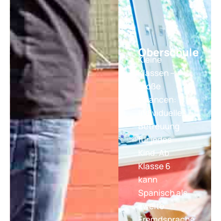
Oberschule
Kleine
Klassen –
große
Chancen:
Individuelle
Betreuung
für jedes
Kind. Ab
Klasse 6
kann
Spanisch als
zweite
Fremdsprache