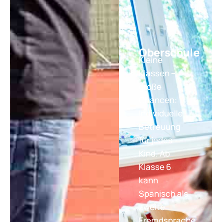
Oberschule
Kleine
Klassen –
große
Chancen:
Individuelle
Betreuung
für jedes
Kind. Ab
Klasse 6
kann
Spanisch als
zweite
Fremdsprache