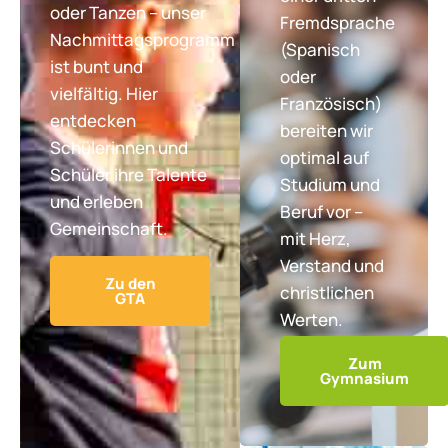
oder Tanzen – unser
Fremdsprache
Nachmittagsprogramm
(Spanisch
ist bunt und
oder
vielfältig. Hier
Französisch)
entdecken
bereiten wir
Schülerinnen und
optimal auf
Schüler ihre Talente
Studium und
und erleben
Beruf vor –
Gemeinschaft.
mit Herz,
Verstand und
Zu den
christlichen
GTA
Werten.
Zum
Gymnasium