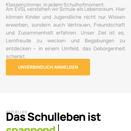
Klassenzimmer, in jedem Schulhofmoment.
Am EVSL verstehen wir Schule als Lebensraum. Hier
können Kinder und Jugendliche nicht nur Wissen
erwerben, sondern auch Vertrauen, Freundschaft
und Zusammenhalt erfahren. Unser Ziel ist es,
Lernfreude zu wecken und Begabungen zu
entdecken – in einem Umfeld, das Geborgenheit
schenkt.
UNVERBINDLICH ANMELDEN
AKTUELLES
leben
Das Schulleben ist
Hier berichten wir über kleine und große Momente,