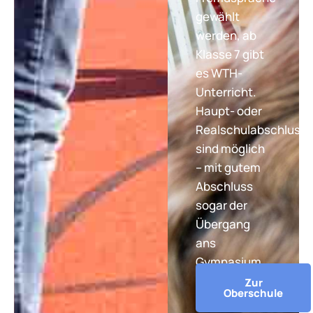
gewählt
werden, ab
Klasse 7 gibt
es WTH-
Unterricht.
Haupt- oder
Realschulabschluss
sind möglich
– mit gutem
Abschluss
sogar der
Übergang
ans
Gymnasium.
Zur
Oberschule