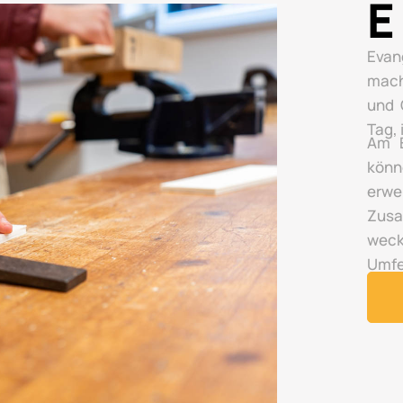
E
Evan
mach
und 
Tag,
Am E
könn
erwe
Zusa
wec
Umfe