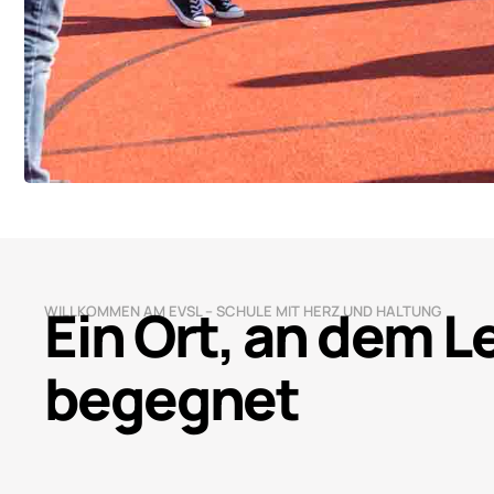
Ein Ort, an dem 
WILLKOMMEN AM EVSL – SCHULE MIT HERZ UND HALTUNG
begegnet