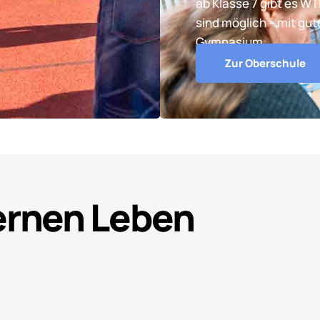
ab Klasse 7 gibt es W
sind möglich – mit gu
Gymnasium.
Zur Oberschule
Lernen Leben