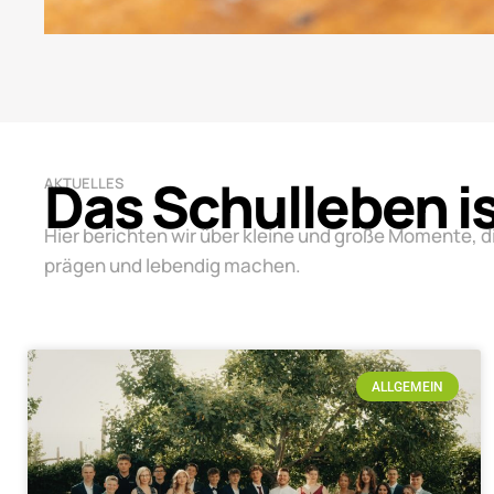
Das Schulleben i
AKTUELLES
Hier berichten wir über kleine und große Momente, d
prägen und lebendig machen.
ALLGEMEIN