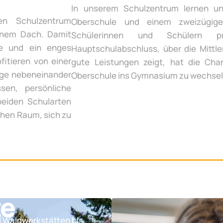
In unserem Schulzentrum lernen un
en Schulzentrum
Oberschule und einem zweizügige
inem Dach. Damit
Schülerinnen und Schülern p
te und ein enges
Hauptschulabschluss, über die Mittle
fitieren von einer
gute Leistungen zeigt, hat die Chan
ege nebeneinander
Oberschule ins Gymnasium zu wechsel
sen, persönliche
beiden Schularten
chen Raum, sich zu
te
d Waldwerkstätten bis