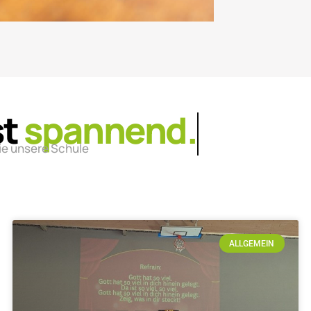
st
lebendig.
ie unsere Schule
ALLGEMEIN