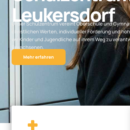
Leukersdorf
Unser Schulzentrum vereint Oberschule und Gymnas
christlichen Werten, individueller Förderung und hoh
wir Kinder und Jugendliche auf ihrem Weg zu vera
Erwachsenen.
Mehr erfahren