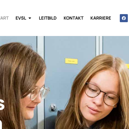
TART
EVSL
LEITBILD
KONTAKT
KARRIERE
s
m