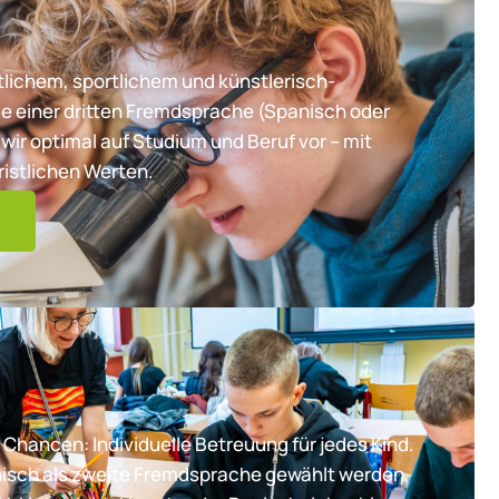
lichem, sportlichem und künstlerisch-
e einer dritten Fremdsprache (Spanisch oder
wir optimal auf Studium und Beruf vor – mit
ristlichen Werten.
 Chancen: Individuelle Betreuung für jedes Kind.
nisch als zweite Fremdsprache gewählt werden,