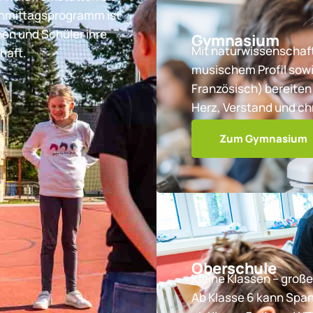
chmittagsprogramm ist
nen und Schüler ihre
Gymnasium
Mit naturwissenschaft
haft.
musischem Profil sowi
Französisch) bereiten 
Herz, Verstand und ch
Zum Gymnasium
Oberschule
Kleine Klassen – große
Ab Klasse 6 kann Spa