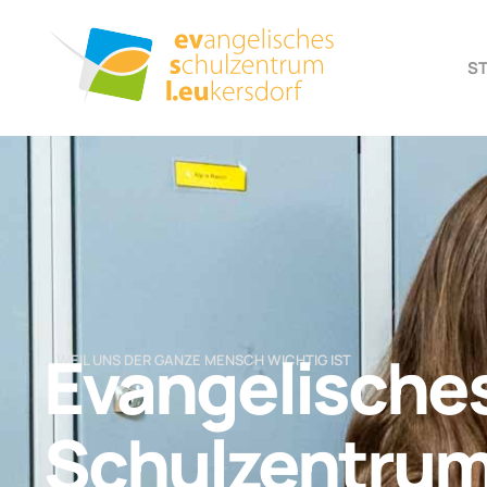
S
Evangelische
… WEIL UNS DER GANZE MENSCH WICHTIG IST
Schulzentru