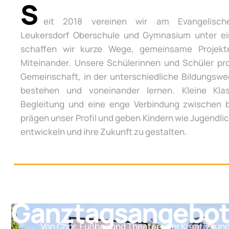
S
eit 2018 vereinen wir am Evangelisch
Leukersdorf Oberschule und Gymnasium unter e
schaffen wir kurze Wege, gemeinsame Projek
Miteinander. Unsere Schülerinnen und Schüler pro
Gemeinschaft, in der unterschiedliche Bildungsw
bestehen und voneinander lernen. Kleine Klas
Begleitung und eine enge Verbindung zwischen 
prägen unser Profil und geben Kindern wie Jugendli
entwickeln und ihre Zukunft zu gestalten.
Ganztagsangebo
Von Chor, Fußball und Theater über Kreativ- un