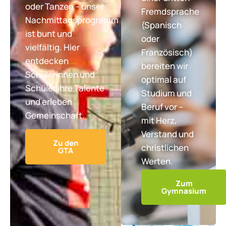
oder Tanzen – unser
Fremdsprache
Nachmittagsprogramm
(Spanisch
ist bunt und
oder
vielfältig. Hier
Französisch)
entdecken
bereiten wir
Schülerinnen und
optimal auf
Schüler ihre Talente
Studium und
und erleben
Beruf vor –
Gemeinschaft.
mit Herz,
Verstand und
Zu den
christlichen
GTA
Werten.
Zum
Gymnasium