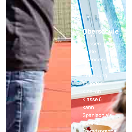
Oberschule
Kleine
Klassen –
große
Chancen:
Individuelle
Betreuung
für jedes
Kind. Ab
Klasse 6
kann
Spanisch als
zweite
Fremdsprache