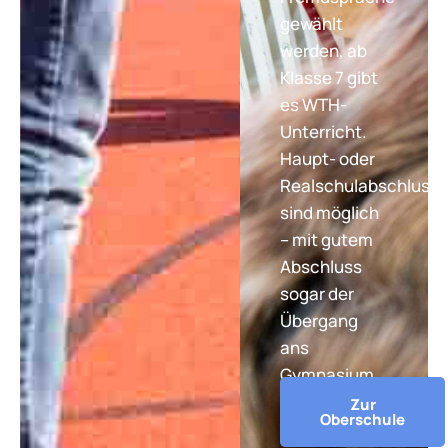
gewählt
werden, ab
Klasse 7 gibt
es WTH-
Unterricht.
Haupt- oder
Realschulabschluss
sind möglich
– mit gutem
Abschluss
sogar der
Übergang
ans
Gymnasium.
Zur
Oberschule