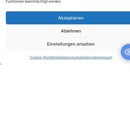
Funktionen beeinträchtigt werden.
Akzeptieren
Ablehnen
Schuljahresandacht
Einstellungen ansehen
Schuljahresandacht Die heutige Andacht stand ganz im
Cookie-Richtlinie
Datenschutzerklärung
Impressum
Zeichen des Themas „Talente“ – passend als Rückblick zur
gestrigen großartigen Talentshow der
WEITERLESEN »
10. Juli 2026
Keine Kommentare