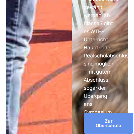
gewählt
werden, ab
Klasse 7 gibt
es WTH-
Unterricht.
Haupt- oder
Realschulabschluss
sind möglich
– mit gutem
Abschluss
sogar der
Übergang
ans
Gymnasium.
Zur
Oberschule