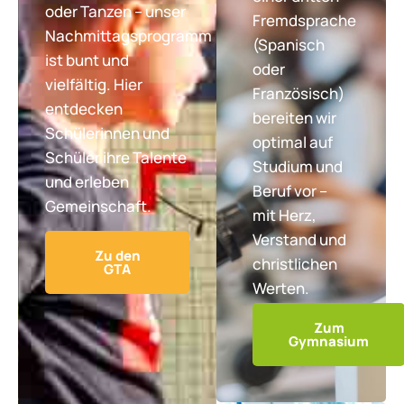
oder Tanzen – unser
Fremdsprache
Nachmittagsprogramm
(Spanisch
ist bunt und
oder
vielfältig. Hier
Französisch)
entdecken
bereiten wir
Schülerinnen und
optimal auf
Schüler ihre Talente
Studium und
und erleben
Beruf vor –
Gemeinschaft.
mit Herz,
Verstand und
Zu den
christlichen
GTA
Werten.
Zum
Gymnasium