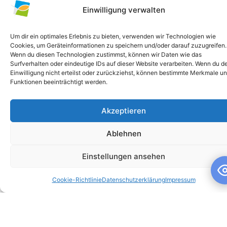
Einwilligung verwalten
Um dir ein optimales Erlebnis zu bieten, verwenden wir Technologien wie
Cookies, um Geräteinformationen zu speichern und/oder darauf zuzugreifen.
Wenn du diesen Technologien zustimmst, können wir Daten wie das
Surfverhalten oder eindeutige IDs auf dieser Website verarbeiten. Wenn du d
Einwilligung nicht erteilst oder zurückziehst, können bestimmte Merkmale u
Funktionen beeinträchtigt werden.
Akzeptieren
Schuljahresandacht
Ablehnen
Schuljahresandacht Die heutige Andacht stand ganz im
Zeichen des Themas „Talente“ – passend als Rückblick zur
Einstellungen ansehen
gestrigen großartigen Talentshow der
Cookie-Richtlinie
Datenschutzerklärung
Impressum
WEITERLESEN »
10. Juli 2026
Keine Kommentare