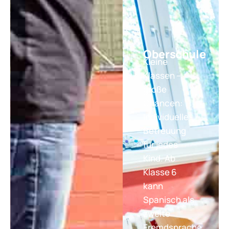
Oberschule
Kleine
Klassen –
große
Chancen:
Individuelle
Betreuung
für jedes
Kind. Ab
Klasse 6
kann
Spanisch als
zweite
Fremdsprache