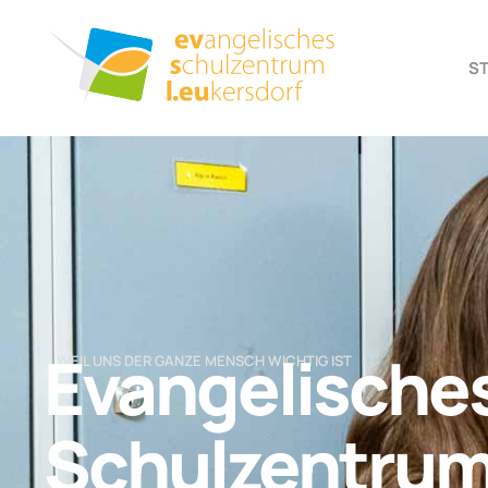
S
Evangelische
… WEIL UNS DER GANZE MENSCH WICHTIG IST
Schulzentru