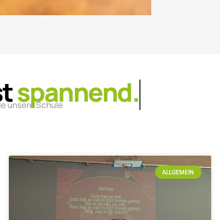
st
lebendig.
ie unsere Schule
ALLGEMEIN