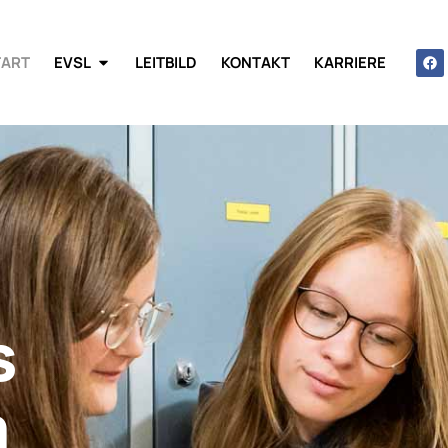
TART
EVSL
LEITBILD
KONTAKT
KARRIERE
s
m