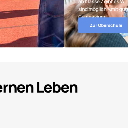
ab Klasse 7 gibt es W
sind möglich – mit gu
Gymnasium.
Zur Oberschule
Lernen Leben