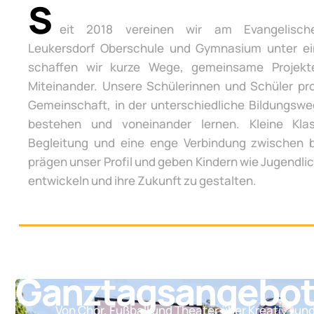
S
eit 2018 vereinen wir am Evangelisch
Leukersdorf Oberschule und Gymnasium unter e
schaffen wir kurze Wege, gemeinsame Projek
Miteinander. Unsere Schülerinnen und Schüler pro
Gemeinschaft, in der unterschiedliche Bildungsw
bestehen und voneinander lernen. Kleine Klas
Begleitung und eine enge Verbindung zwischen 
prägen unser Profil und geben Kindern wie Jugendli
entwickeln und ihre Zukunft zu gestalten.
Ganztagsangebo
Von Chor, Fußball und Theater über Kreativ- un