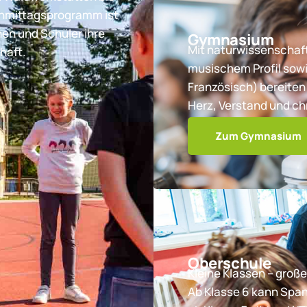
chmittagsprogramm ist
nen und Schüler ihre
Gymnasium
Mit naturwissenschaft
haft.
musischem Profil sowi
Französisch) bereiten 
Herz, Verstand und ch
Zum Gymnasium
Oberschule
Kleine Klassen – große
Ab Klasse 6 kann Spa