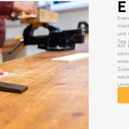
E
Evan
mach
und 
Tag,
Am E
könn
erwe
Zusa
wec
Umfe