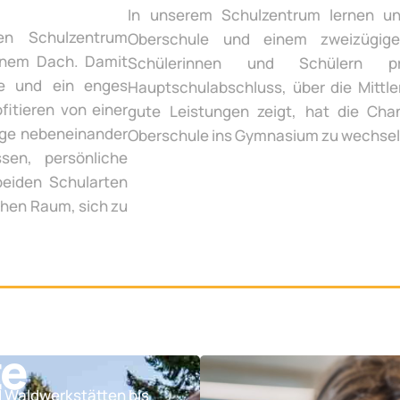
In unserem Schulzentrum lernen un
en Schulzentrum
Oberschule und einem zweizügige
inem Dach. Damit
Schülerinnen und Schülern p
te und ein enges
Hauptschulabschluss, über die Mittle
fitieren von einer
gute Leistungen zeigt, hat die Chan
ege nebeneinander
Oberschule ins Gymnasium zu wechsel
sen, persönliche
beiden Schularten
chen Raum, sich zu
te
d Waldwerkstätten bis