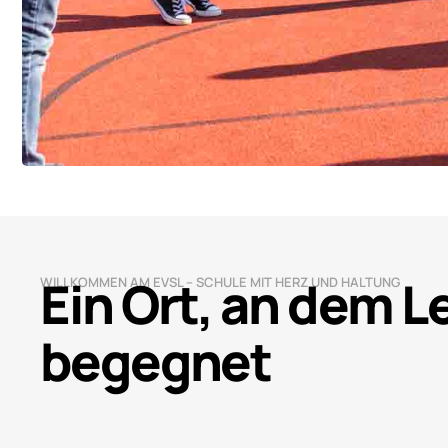
Ein Ort, an dem 
WILLKOMMEN AM EVSL – SCHULE MIT HERZ UND HALTUNG
begegnet