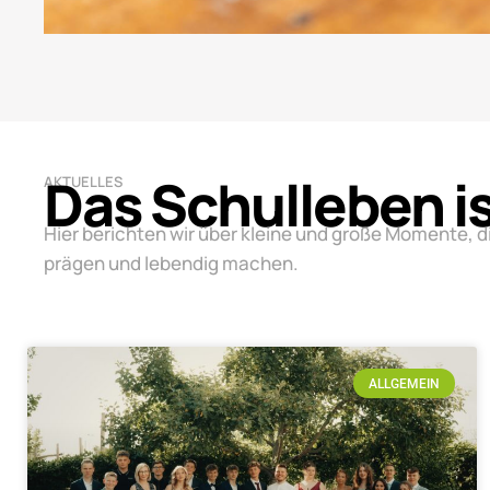
Das Schulleben i
AKTUELLES
Hier berichten wir über kleine und große Momente, d
prägen und lebendig machen.
ALLGEMEIN