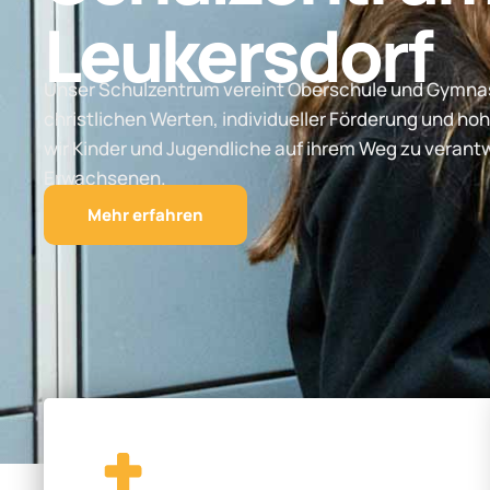
Leukersdorf
Unser Schulzentrum vereint Oberschule und Gymnas
christlichen Werten, individueller Förderung und hoh
wir Kinder und Jugendliche auf ihrem Weg zu vera
Erwachsenen.
Mehr erfahren