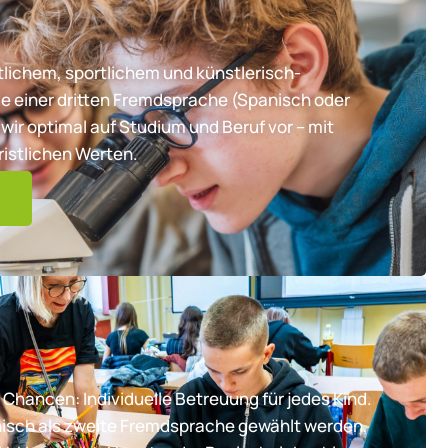
lichem, sportlichem und künstlerisch-
e einer dritten Fremdsprache (Spanisch oder
wir optimal auf Studium und Beruf vor – mit
ristlichen Werten.
 Chancen: Individuelle Betreuung für jedes Kind.
nisch als zweite Fremdsprache gewählt werden,