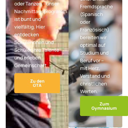
oder Tanzen – unser
Fremdsprache
Nachmittagsprogramm
(Spanisch
ist bunt und
oder
vielfältig. Hier
Französisch)
entdecken
bereiten wir
Schülerinnen und
optimal auf
Schüler ihre Talente
Studium und
und erleben
Beruf vor –
Gemeinschaft.
mit Herz,
Verstand und
Zu den
christlichen
GTA
Werten.
Zum
Gymnasium