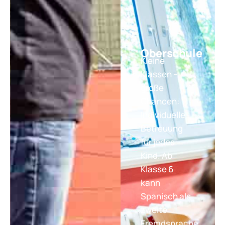
Oberschule
Kleine
Klassen –
große
Chancen:
Individuelle
Betreuung
für jedes
Kind. Ab
Klasse 6
kann
Spanisch als
zweite
Fremdsprache