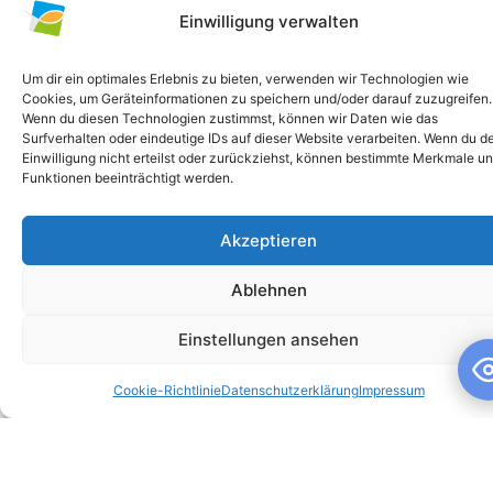
Einwilligung verwalten
Um dir ein optimales Erlebnis zu bieten, verwenden wir Technologien wie
Cookies, um Geräteinformationen zu speichern und/oder darauf zuzugreifen.
Wenn du diesen Technologien zustimmst, können wir Daten wie das
Surfverhalten oder eindeutige IDs auf dieser Website verarbeiten. Wenn du d
Einwilligung nicht erteilst oder zurückziehst, können bestimmte Merkmale u
Funktionen beeinträchtigt werden.
Akzeptieren
Schuljahresandacht
Ablehnen
Schuljahresandacht Die heutige Andacht stand ganz im
Zeichen des Themas „Talente“ – passend als Rückblick zur
Einstellungen ansehen
gestrigen großartigen Talentshow der
Cookie-Richtlinie
Datenschutzerklärung
Impressum
WEITERLESEN »
10. Juli 2026
Keine Kommentare