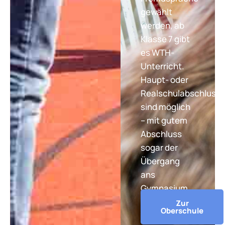
gewählt
werden, ab
Klasse 7 gibt
es WTH-
Unterricht.
Haupt- oder
Realschulabschluss
sind möglich
– mit gutem
Abschluss
sogar der
Übergang
ans
Gymnasium.
Zur
Oberschule