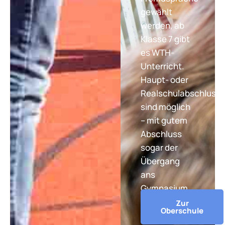
gewählt
werden, ab
Klasse 7 gibt
es WTH-
Unterricht.
Haupt- oder
Realschulabschluss
sind möglich
– mit gutem
Abschluss
sogar der
Übergang
ans
Gymnasium.
Zur
Oberschule