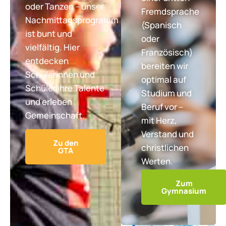
oder Tanzen – unser
Fremdsprache
Nachmittagsprogramm
(Spanisch
ist bunt und
oder
vielfältig. Hier
Französisch)
entdecken
bereiten wir
Schülerinnen und
optimal auf
Schüler ihre Talente
Studium und
und erleben
Beruf vor –
Gemeinschaft.
mit Herz,
Verstand und
Zu den
christlichen
GTA
Werten.
Zum
Gymnasium