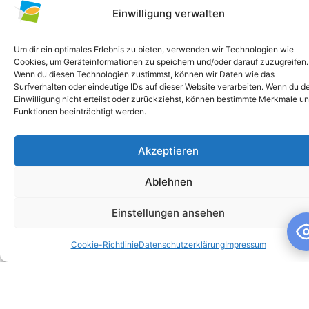
Einwilligung verwalten
Um dir ein optimales Erlebnis zu bieten, verwenden wir Technologien wie
Cookies, um Geräteinformationen zu speichern und/oder darauf zuzugreifen.
Wenn du diesen Technologien zustimmst, können wir Daten wie das
Surfverhalten oder eindeutige IDs auf dieser Website verarbeiten. Wenn du d
Einwilligung nicht erteilst oder zurückziehst, können bestimmte Merkmale u
Funktionen beeinträchtigt werden.
Akzeptieren
Schuljahresandacht
Ablehnen
Schuljahresandacht Die heutige Andacht stand ganz im
Zeichen des Themas „Talente“ – passend als Rückblick zur
Einstellungen ansehen
gestrigen großartigen Talentshow der
Cookie-Richtlinie
Datenschutzerklärung
Impressum
WEITERLESEN »
10. Juli 2026
Keine Kommentare