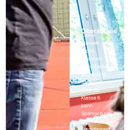
Oberschule
Kleine
Klassen –
große
Chancen:
Individuelle
Betreuung
für jedes
Kind. Ab
Klasse 6
kann
Spanisch als
zweite
Fremdsprache