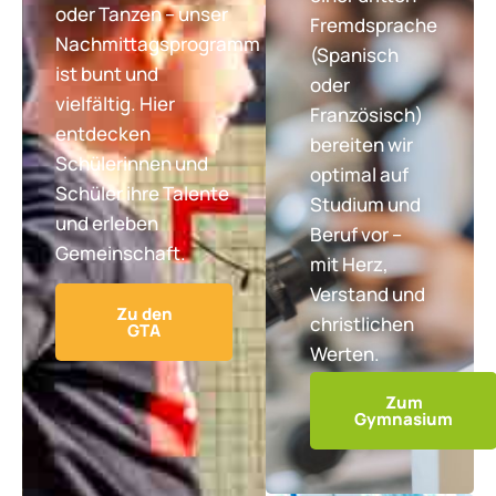
oder Tanzen – unser
Fremdsprache
Nachmittagsprogramm
(Spanisch
ist bunt und
oder
vielfältig. Hier
Französisch)
entdecken
bereiten wir
Schülerinnen und
optimal auf
Schüler ihre Talente
Studium und
und erleben
Beruf vor –
Gemeinschaft.
mit Herz,
Verstand und
Zu den
christlichen
GTA
Werten.
Zum
Gymnasium