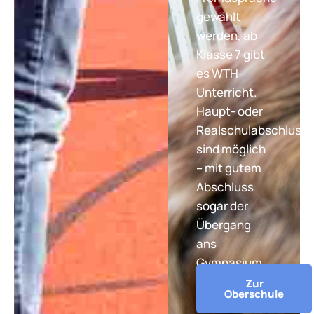
gewählt
werden, ab
Klasse 7 gibt
es WTH-
Unterricht.
Haupt- oder
Realschulabschluss
sind möglich
– mit gutem
Abschluss
sogar der
Übergang
ans
Gymnasium.
Zur
Oberschule