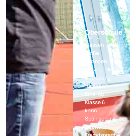
Oberschule
Kleine
Klassen –
große
Chancen:
Individuelle
Betreuung
für jedes
Kind. Ab
Klasse 6
kann
Spanisch als
zweite
Fremdsprache