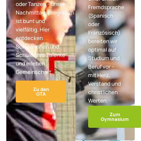
oder Tanzen – unser
Fremdsprache
Nachmittagsprogramm
(Spanisch
ist bunt und
oder
vielfältig. Hier
Französisch)
entdecken
bereiten wir
Schülerinnen und
optimal auf
Schüler ihre Talente
Studium und
und erleben
Beruf vor –
Gemeinschaft.
mit Herz,
Verstand und
Zu den
christlichen
GTA
Werten.
Zum
Gymnasium