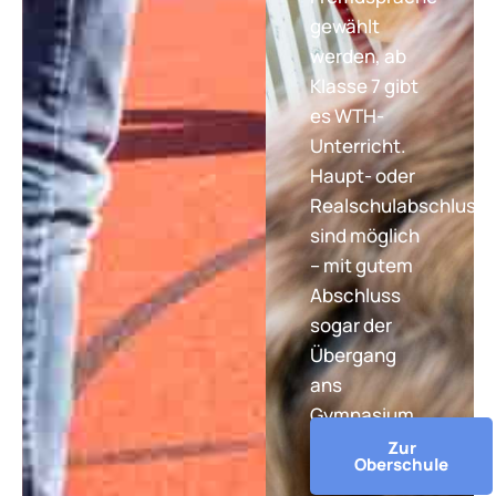
gewählt
werden, ab
Klasse 7 gibt
es WTH-
Unterricht.
Haupt- oder
Realschulabschluss
sind möglich
– mit gutem
Abschluss
sogar der
Übergang
ans
Gymnasium.
Zur
Oberschule