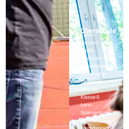
Oberschule
Kleine
Klassen –
große
Chancen:
Individuelle
Betreuung
für jedes
Kind. Ab
Klasse 6
kann
Spanisch als
zweite
Fremdsprache