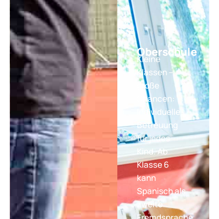
Oberschule
Kleine
Klassen –
große
Chancen:
Individuelle
Betreuung
für jedes
Kind. Ab
Klasse 6
kann
Spanisch als
zweite
Fremdsprache