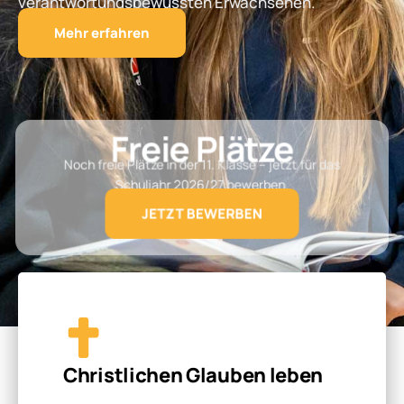
verantwortungsbewussten Erwachsenen.
Mehr erfahren
Freie Plätze
Noch
freie
Plätze
in
der
11.
Klasse –
jetzt
für
das
Schuljahr
2026/
27
bewerben.
JETZT BEWERBEN
Christlichen Glauben leben