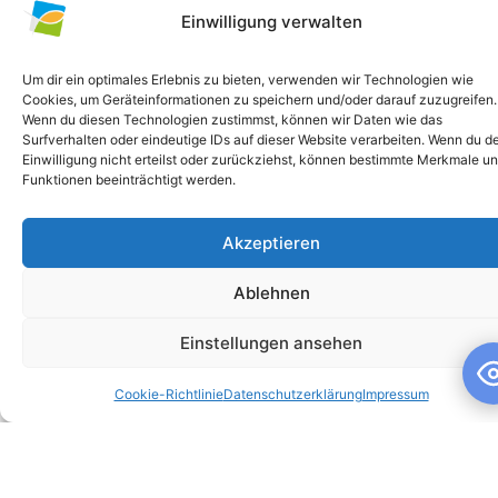
Einwilligung verwalten
Um dir ein optimales Erlebnis zu bieten, verwenden wir Technologien wie
Cookies, um Geräteinformationen zu speichern und/oder darauf zuzugreifen.
Wenn du diesen Technologien zustimmst, können wir Daten wie das
Surfverhalten oder eindeutige IDs auf dieser Website verarbeiten. Wenn du d
Einwilligung nicht erteilst oder zurückziehst, können bestimmte Merkmale u
Funktionen beeinträchtigt werden.
Akzeptieren
Schuljahresandacht
Ablehnen
Schuljahresandacht Die heutige Andacht stand ganz im
Zeichen des Themas „Talente“ – passend als Rückblick zur
Einstellungen ansehen
gestrigen großartigen Talentshow der
Cookie-Richtlinie
Datenschutzerklärung
Impressum
WEITERLESEN »
10. Juli 2026
Keine Kommentare