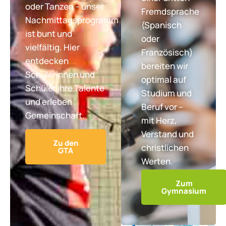
oder Tanzen – unser
Fremdsprache
Nachmittagsprogramm
(Spanisch
ist bunt und
oder
vielfältig. Hier
Französisch)
entdecken
bereiten wir
Schülerinnen und
optimal auf
Schüler ihre Talente
Studium und
und erleben
Beruf vor –
Gemeinschaft.
mit Herz,
Verstand und
Zu den
christlichen
GTA
Werten.
Zum
Gymnasium