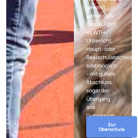
gewählt
werden, ab
Klasse 7 gibt
es WTH-
Unterricht.
Haupt- oder
Realschulabschluss
sind möglich
– mit gutem
Abschluss
sogar der
Übergang
ans
Gymnasium.
Zur
Oberschule