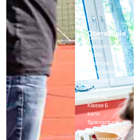
Oberschule
Kleine
Klassen –
große
Chancen:
Individuelle
Betreuung
für jedes
Kind. Ab
Klasse 6
kann
Spanisch als
zweite
Fremdsprache