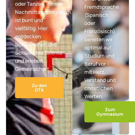
oder Tanzen – unser
Fremdsprache
Nachmittagsprogramm
(Spanisch
ist bunt und
oder
vielfältig. Hier
Französisch)
entdecken
bereiten wir
Schülerinnen und
optimal auf
Schüler ihre Talente
Studium und
und erleben
Beruf vor –
Gemeinschaft.
mit Herz,
Verstand und
Zu den
christlichen
GTA
Werten.
Zum
Gymnasium