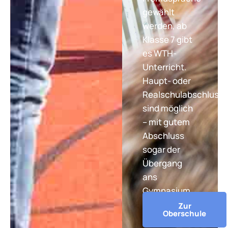
gewählt
werden, ab
Klasse 7 gibt
es WTH-
Unterricht.
Haupt- oder
Realschulabschluss
sind möglich
– mit gutem
Abschluss
sogar der
Übergang
ans
Gymnasium.
Zur
Oberschule