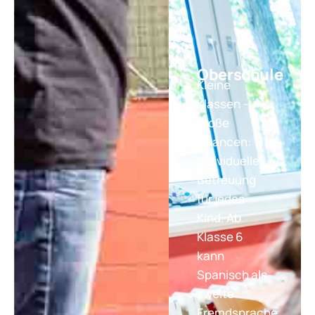
Oberschule
Kleine
Klassen –
große
Chancen:
Individuelle
Betreuung
für jedes
Kind. Ab
Klasse 6
kann
Spanisch als
zweite
Fremdsprache