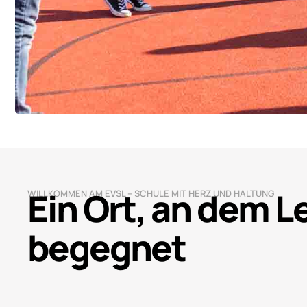
Ein Ort, an dem 
WILLKOMMEN AM EVSL – SCHULE MIT HERZ UND HALTUNG
begegnet