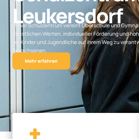
Leukersdorf
Unser Schulzentrum vereint Oberschule und Gymnas
christlichen Werten, individueller Förderung und hoh
wir Kinder und Jugendliche auf ihrem Weg zu vera
Erwachsenen.
Mehr erfahren