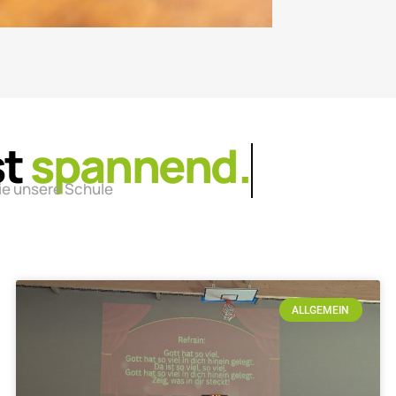
st
lebendig.
ie unsere Schule
ALLGEMEIN