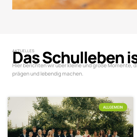
Das Schulleben i
AKTUELLES
Hier berichten wir über kleine und große Momente, d
prägen und lebendig machen.
ALLGEMEIN