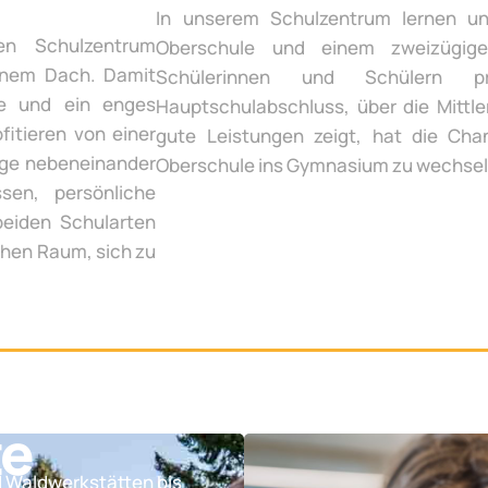
In unserem Schulzentrum lernen un
en Schulzentrum
Oberschule und einem zweizügige
inem Dach. Damit
Schülerinnen und Schülern p
te und ein enges
Hauptschulabschluss, über die Mittle
fitieren von einer
gute Leistungen zeigt, hat die Chan
ege nebeneinander
Oberschule ins Gymnasium zu wechsel
sen, persönliche
beiden Schularten
chen Raum, sich zu
te
d Waldwerkstätten bis