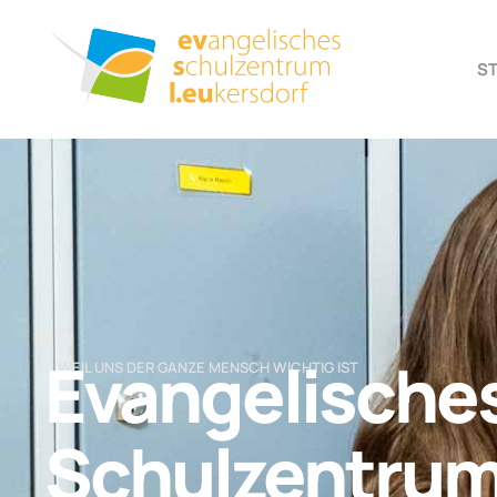
S
Evangelische
… WEIL UNS DER GANZE MENSCH WICHTIG IST
Schulzentru