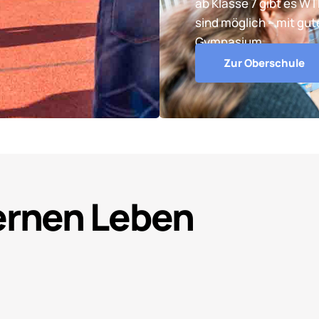
ab Klasse 7 gibt es W
sind möglich – mit gu
Gymnasium.
Zur Oberschule
Lernen Leben