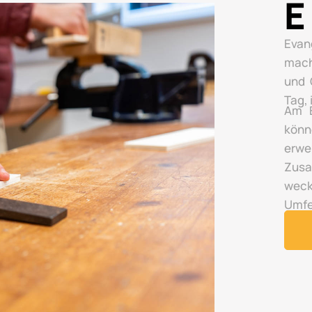
E
Evan
mach
und 
Tag,
Am E
könn
erwe
Zusa
wec
Umfe