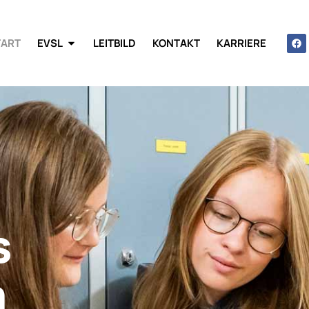
TART
EVSL
LEITBILD
KONTAKT
KARRIERE
s
m