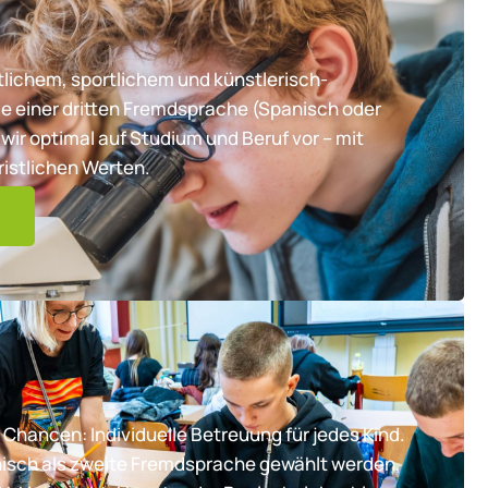
lichem, sportlichem und künstlerisch-
e einer dritten Fremdsprache (Spanisch oder
wir optimal auf Studium und Beruf vor – mit
ristlichen Werten.
 Chancen: Individuelle Betreuung für jedes Kind.
nisch als zweite Fremdsprache gewählt werden,