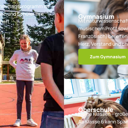
chmittagsprogramm ist
nen und Schüler ihre
Gymnasium
Mit naturwissenschaft
haft.
musischem Profil sowi
Französisch) bereiten 
Herz, Verstand und ch
Zum Gymnasium
Oberschule
Kleine Klassen – große
Ab Klasse 6 kann Spa