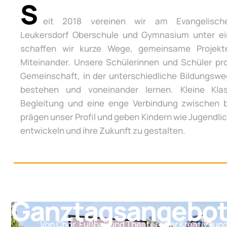
S
eit 2018 vereinen wir am Evangelisch
Leukersdorf Oberschule und Gymnasium unter e
schaffen wir kurze Wege, gemeinsame Projek
Miteinander. Unsere Schülerinnen und Schüler pro
Gemeinschaft, in der unterschiedliche Bildungsw
bestehen und voneinander lernen. Kleine Klas
Begleitung und eine enge Verbindung zwischen 
prägen unser Profil und geben Kindern wie Jugendli
entwickeln und ihre Zukunft zu gestalten.
Ganztagsangebo
Von Chor, Fußball und Theater über Kreativ- un