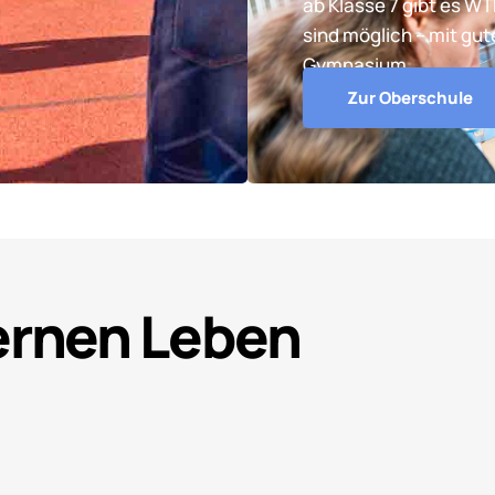
ab Klasse 7 gibt es W
sind möglich – mit gu
Gymnasium.
Zur Oberschule
Lernen Leben