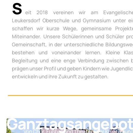
S
eit 2018 vereinen wir am Evangelisch
Leukersdorf Oberschule und Gymnasium unter e
schaffen wir kurze Wege, gemeinsame Projek
Miteinander. Unsere Schülerinnen und Schüler pro
Gemeinschaft, in der unterschiedliche Bildungsw
bestehen und voneinander lernen. Kleine Klas
Begleitung und eine enge Verbindung zwischen 
prägen unser Profil und geben Kindern wie Jugendli
entwickeln und ihre Zukunft zu gestalten.
Ganztagsangebo
Von Chor, Fußball und Theater über Kreativ- un