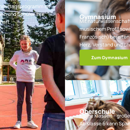
chmittagsprogramm ist
nen und Schüler ihre
Gymnasium
Mit naturwissenschaft
haft.
musischem Profil sowi
Französisch) bereiten 
Herz, Verstand und ch
Zum Gymnasium
Oberschule
Kleine Klassen – große
Ab Klasse 6 kann Spa