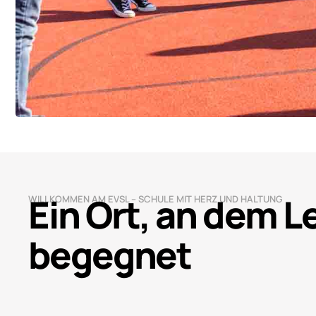
Ein Ort, an dem 
WILLKOMMEN AM EVSL – SCHULE MIT HERZ UND HALTUNG
begegnet