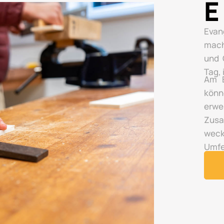
E
Evan
mach
und 
Tag,
Am E
könn
erwe
Zusa
wec
Umfe