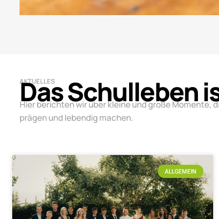
Das Schulleben i
AKTUELLES
Hier berichten wir über kleine und große Momente, d
prägen und lebendig machen.
ALLGEMEIN