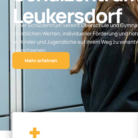
Leukersdorf
Unser Schulzentrum vereint Oberschule und Gymnas
christlichen Werten, individueller Förderung und hoh
wir Kinder und Jugendliche auf ihrem Weg zu vera
Erwachsenen.
Mehr erfahren