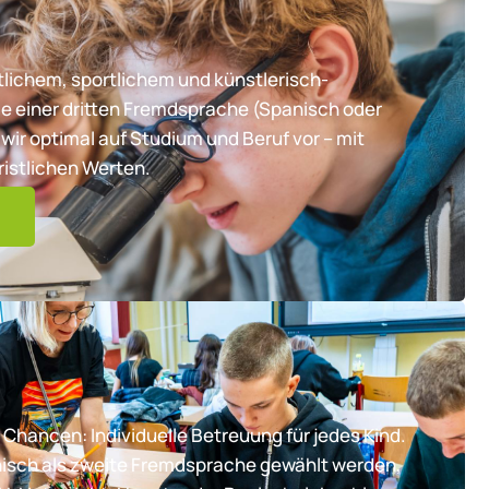
lichem, sportlichem und künstlerisch-
e einer dritten Fremdsprache (Spanisch oder
wir optimal auf Studium und Beruf vor – mit
ristlichen Werten.
 Chancen: Individuelle Betreuung für jedes Kind.
nisch als zweite Fremdsprache gewählt werden,