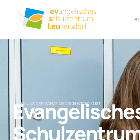
S
Evangelische
… WEIL UNS DER GANZE MENSCH WICHTIG IST
Schulzentru