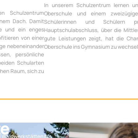
In unserem Schulzentrum lernen un
en Schulzentrum
Oberschule und einem zweizügige
inem Dach. Damit
Schülerinnen und Schülern p
te und ein enges
Hauptschulabschluss, über die Mittle
fitieren von einer
gute Leistungen zeigt, hat die Chan
ege nebeneinander
Oberschule ins Gymnasium zu wechsel
sen, persönliche
beiden Schularten
chen Raum, sich zu
te
d Waldwerkstätten bis