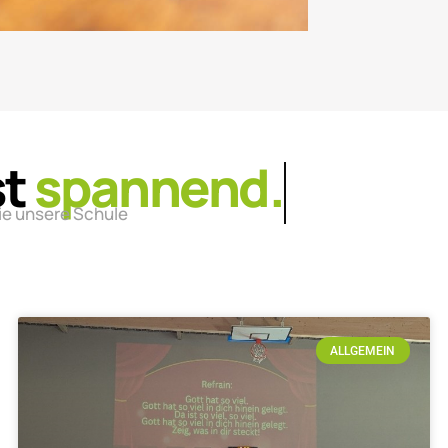
st
lebendig.
ie unsere Schule
ALLGEMEIN