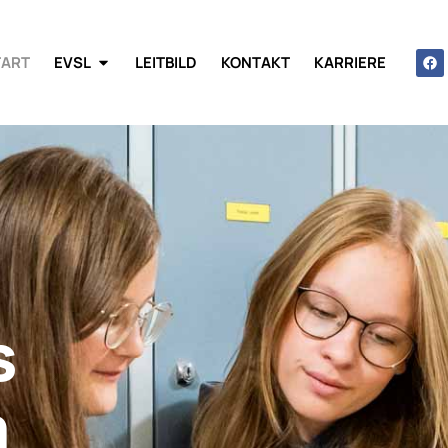
TART
EVSL
LEITBILD
KONTAKT
KARRIERE
s
m