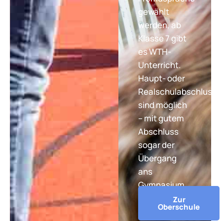
gewählt
werden, ab
Klasse 7 gibt
es WTH-
Unterricht.
Haupt- oder
Realschulabschluss
sind möglich
– mit gutem
Abschluss
sogar der
Übergang
ans
Gymnasium.
Zur
Oberschule