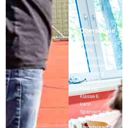
Oberschule
Kleine
Klassen –
große
Chancen:
Individuelle
Betreuung
für jedes
Kind. Ab
Klasse 6
kann
Spanisch als
zweite
Fremdsprache