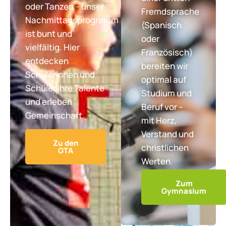
oder Tanzen – unser
Fremdsprache
Nachmittagsprogramm
(Spanisch
ist bunt und
oder
vielfältig. Hier
Französisch)
entdecken
bereiten wir
Schülerinnen und
optimal auf
Schüler ihre Talente
Studium und
und erleben
Beruf vor –
Gemeinschaft.
mit Herz,
Verstand und
Zu den
christlichen
GTA
Werten.
Zum
Gymnasium