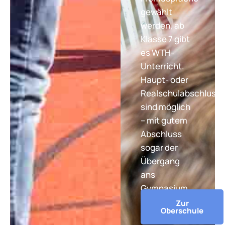
gewählt
werden, ab
Klasse 7 gibt
es WTH-
Unterricht.
Haupt- oder
Realschulabschluss
sind möglich
– mit gutem
Abschluss
sogar der
Übergang
ans
Gymnasium.
Zur
Oberschule