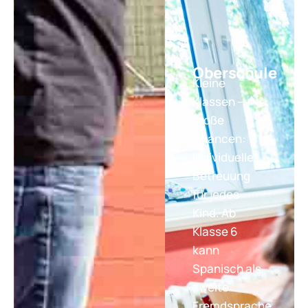
Oberschule
Kleine
Klassen –
große
Chancen:
Individuelle
Betreuung
für jedes
Kind. Ab
Klasse 6
kann
Spanisch als
zweite
Fremdsprache