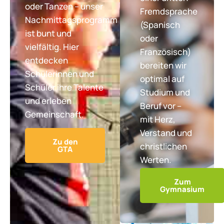
oder Tanzen – unser
Fremdsprache
Nachmittagsprogramm
(Spanisch
ist bunt und
oder
vielfältig. Hier
Französisch)
entdecken
bereiten wir
Schülerinnen und
optimal auf
Schüler ihre Talente
Studium und
und erleben
Beruf vor –
Gemeinschaft.
mit Herz,
Verstand und
Zu den
christlichen
GTA
Werten.
Zum
Gymnasium