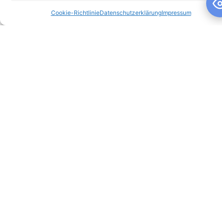
Cookie-Richtlinie
Datenschutzerklärung
Impressum
Schuljahresandacht
Schuljahresandacht Die heutige Andacht stand ganz im
Zeichen des Themas „Talente“ – passend als Rückblick zur
gestrigen großartigen Talentshow der
WEITERLESEN »
10. Juli 2026
Keine Kommentare