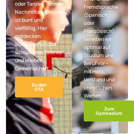
oder Tanzen – unser
Fremdsprache
Nachmittagsprogramm
(Spanisch
ist bunt und
oder
vielfältig. Hier
Französisch)
entdecken
bereiten wir
Schülerinnen und
optimal auf
Schüler ihre Talente
Studium und
und erleben
Beruf vor –
Gemeinschaft.
mit Herz,
Verstand und
Zu den
christlichen
GTA
Werten.
Zum
Gymnasium