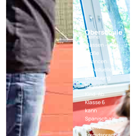
Oberschule
Kleine
Klassen –
große
Chancen:
Individuelle
Betreuung
für jedes
Kind. Ab
Klasse 6
kann
Spanisch als
zweite
Fremdsprache