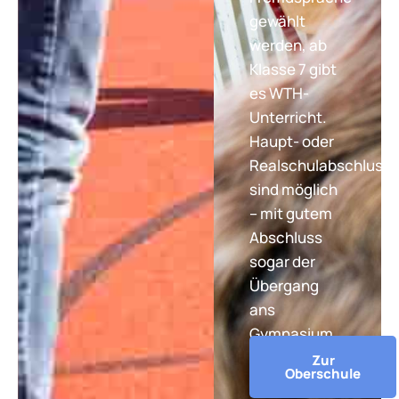
gewählt
werden, ab
Klasse 7 gibt
es WTH-
Unterricht.
Haupt- oder
Realschulabschluss
sind möglich
– mit gutem
Abschluss
sogar der
Übergang
ans
Gymnasium.
Zur
Oberschule