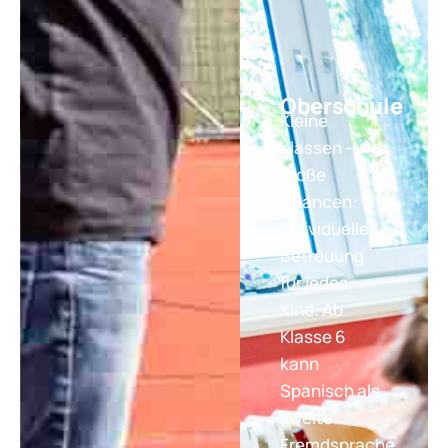
Oberschule
Kleine
Klassen –
große
Chancen:
Individuelle
Betreuung
für jedes
Kind. Ab
Klasse 6
kann
Spanisch als
zweite
Fremdsprache