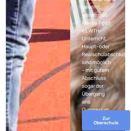
gewählt
werden, ab
Klasse 7 gibt
es WTH-
Unterricht.
Haupt- oder
Realschulabschluss
sind möglich
– mit gutem
Abschluss
sogar der
Übergang
ans
Gymnasium.
Zur
Oberschule