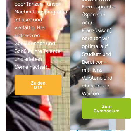
oder Tanzen – unser
Fremdsprache
Nachmittagsprogramm
(Spanisch
ist bunt und
oder
vielfältig. Hier
Französisch)
entdecken
bereiten wir
Schülerinnen und
optimal auf
Schüler ihre Talente
Studium und
und erleben
Beruf vor –
Gemeinschaft.
mit Herz,
Verstand und
Zu den
christlichen
GTA
Werten.
Zum
Gymnasium