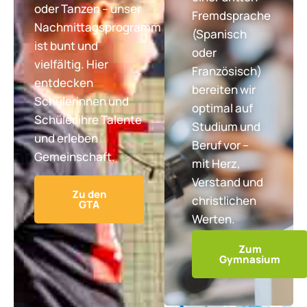
oder Tanzen – unser
Fremdsprache
Nachmittagsprogramm
(Spanisch
ist bunt und
oder
vielfältig. Hier
Französisch)
entdecken
bereiten wir
Schülerinnen und
optimal auf
Schüler ihre Talente
Studium und
und erleben
Beruf vor –
Gemeinschaft.
mit Herz,
Verstand und
Zu den
christlichen
GTA
Werten.
Zum
Gymnasium