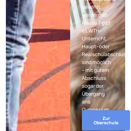
gewählt
werden, ab
Klasse 7 gibt
es WTH-
Unterricht.
Haupt- oder
Realschulabschluss
sind möglich
– mit gutem
Abschluss
sogar der
Übergang
ans
Gymnasium.
Zur
Oberschule