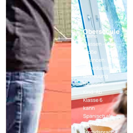
Oberschule
Kleine
Klassen –
große
Chancen:
Individuelle
Betreuung
für jedes
Kind. Ab
Klasse 6
kann
Spanisch als
zweite
Fremdsprache