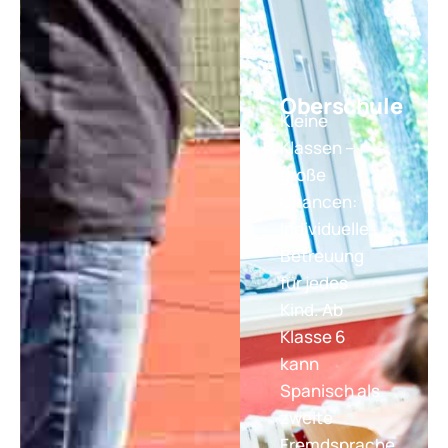
Oberschule
Kleine
Klassen –
große
Chancen:
Individuelle
Betreuung
für jedes
Kind. Ab
Klasse 6
kann
Spanisch als
zweite
Fremdsprache