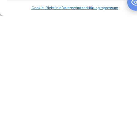
Cookie-Richtlinie
Datenschutzerklärung
Impressum
Schuljahresandacht
Schuljahresandacht Die heutige Andacht stand ganz im
Zeichen des Themas „Talente“ – passend als Rückblick zur
gestrigen großartigen Talentshow der
WEITERLESEN »
10. Juli 2026
Keine Kommentare