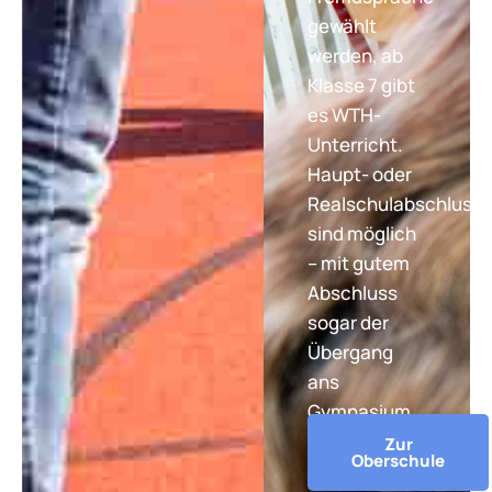
gewählt
werden, ab
Klasse 7 gibt
es WTH-
Unterricht.
Haupt- oder
Realschulabschluss
sind möglich
– mit gutem
Abschluss
sogar der
Übergang
ans
Gymnasium.
Zur
Oberschule