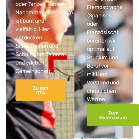
oder Tanzen – unser
Fremdsprache
Nachmittagsprogramm
(Spanisch
ist bunt und
oder
vielfältig. Hier
Französisch)
entdecken
bereiten wir
Schülerinnen und
optimal auf
Schüler ihre Talente
Studium und
und erleben
Beruf vor –
Gemeinschaft.
mit Herz,
Verstand und
Zu den
christlichen
GTA
Werten.
Zum
Gymnasium