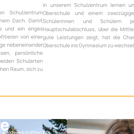
In unserem Schulzentrum lernen un
en Schulzentrum
Oberschule und einem zweizügige
inem Dach. Damit
Schülerinnen und Schülern p
te und ein enges
Hauptschulabschluss, über die Mittle
fitieren von einer
gute Leistungen zeigt, hat die Chan
ege nebeneinander
Oberschule ins Gymnasium zu wechsel
sen, persönliche
beiden Schularten
chen Raum, sich zu
te
d Waldwerkstätten bis