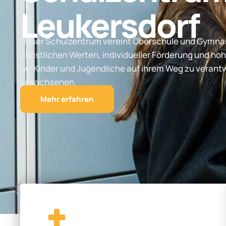
Leukersdorf
Unser Schulzentrum vereint Oberschule und Gymnas
christlichen Werten, individueller Förderung und hoh
wir Kinder und Jugendliche auf ihrem Weg zu vera
Erwachsenen.
Mehr erfahren