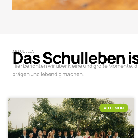
Das Schulleben i
AKTUELLES
Hier berichten wir über kleine und große Momente, d
prägen und lebendig machen.
ALLGEMEIN