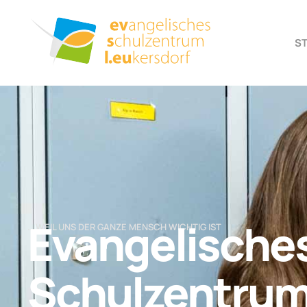
S
Evangelische
… WEIL UNS DER GANZE MENSCH WICHTIG IST
Schulzentru