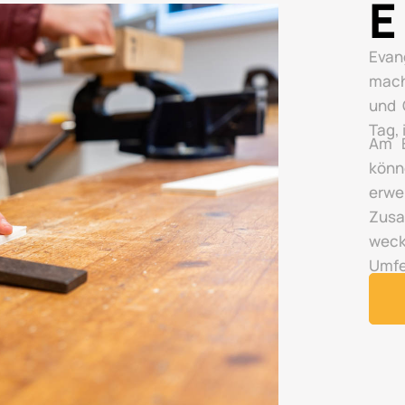
E
Evan
mach
und 
Tag,
Am E
könn
erwe
Zusa
wec
Umfe