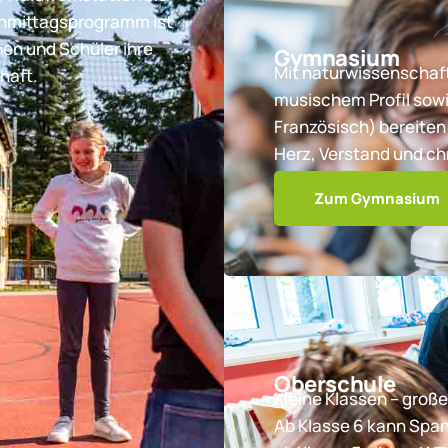
chmittagsprogramm ist
nen und Schüler ihre
Gymnasium
Mit naturwissenschaft
haft.
musischem Profil sowi
Französisch) bereiten 
Herz, Verstand und ch
Zum Gymnasium
Oberschule
Kleine Klassen – große
Ab Klasse 6 kann Spa