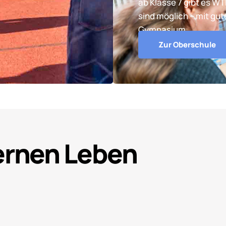
ab Klasse 7 gibt es W
sind möglich – mit gu
Gymnasium.
Zur Oberschule
Lernen Leben