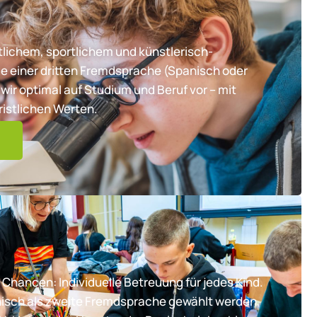
lichem, sportlichem und künstlerisch-
e einer dritten Fremdsprache (Spanisch oder
wir optimal auf Studium und Beruf vor – mit
ristlichen Werten.
 Chancen: Individuelle Betreuung für jedes Kind.
nisch als zweite Fremdsprache gewählt werden,