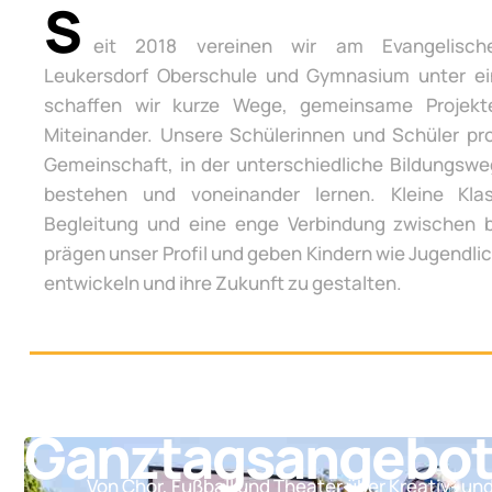
S
eit 2018 vereinen wir am Evangelisch
Leukersdorf Oberschule und Gymnasium unter e
schaffen wir kurze Wege, gemeinsame Projek
Miteinander. Unsere Schülerinnen und Schüler pro
Gemeinschaft, in der unterschiedliche Bildungsw
bestehen und voneinander lernen. Kleine Klas
Begleitung und eine enge Verbindung zwischen 
prägen unser Profil und geben Kindern wie Jugendli
entwickeln und ihre Zukunft zu gestalten.
Ganztagsangebo
Von Chor, Fußball und Theater über Kreativ- un