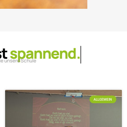
st
lebendig.
ie unsere Schule
ALLGEMEIN