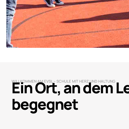
Ein Ort, an dem 
WILLKOMMEN AM EVSL – SCHULE MIT HERZ UND HALTUNG
begegnet