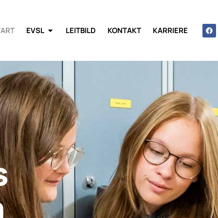
TART
EVSL
LEITBILD
KONTAKT
KARRIERE
s
m