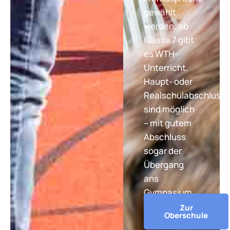
gewählt
werden, ab
Klasse 7 gibt
es WTH-
Unterricht.
Haupt- oder
Realschulabschluss
sind möglich
– mit gutem
Abschluss
sogar der
Übergang
ans
Gymnasium.
Zur
Oberschule