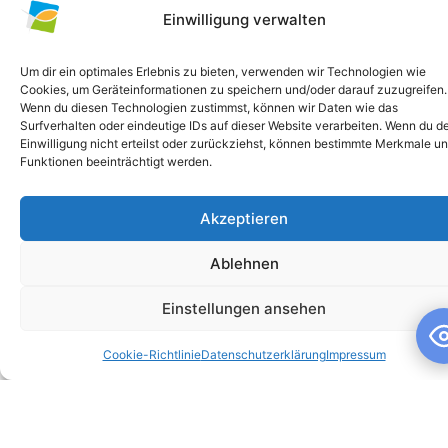
Einwilligung verwalten
Um dir ein optimales Erlebnis zu bieten, verwenden wir Technologien wie
Cookies, um Geräteinformationen zu speichern und/oder darauf zuzugreifen.
Wenn du diesen Technologien zustimmst, können wir Daten wie das
Surfverhalten oder eindeutige IDs auf dieser Website verarbeiten. Wenn du d
Einwilligung nicht erteilst oder zurückziehst, können bestimmte Merkmale u
Funktionen beeinträchtigt werden.
Akzeptieren
Schuljahresandacht
Ablehnen
Schuljahresandacht Die heutige Andacht stand ganz im
Zeichen des Themas „Talente“ – passend als Rückblick zur
Einstellungen ansehen
gestrigen großartigen Talentshow der
Cookie-Richtlinie
Datenschutzerklärung
Impressum
WEITERLESEN »
10. Juli 2026
Keine Kommentare