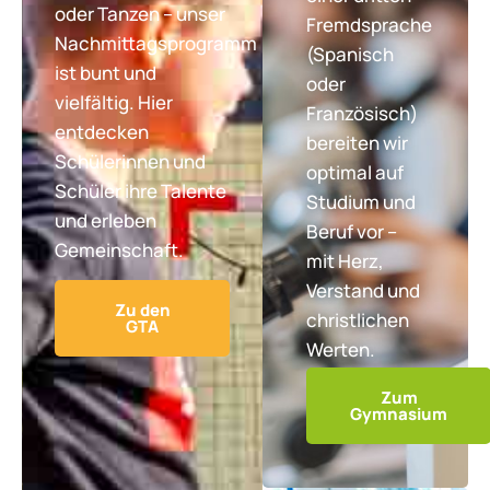
oder Tanzen – unser
Fremdsprache
Nachmittagsprogramm
(Spanisch
ist bunt und
oder
vielfältig. Hier
Französisch)
entdecken
bereiten wir
Schülerinnen und
optimal auf
Schüler ihre Talente
Studium und
und erleben
Beruf vor –
Gemeinschaft.
mit Herz,
Verstand und
Zu den
christlichen
GTA
Werten.
Zum
Gymnasium