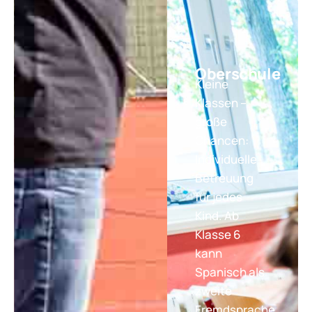
Oberschule
Kleine
Klassen –
große
Chancen:
Individuelle
Betreuung
für jedes
Kind. Ab
Klasse 6
kann
Spanisch als
zweite
Fremdsprache