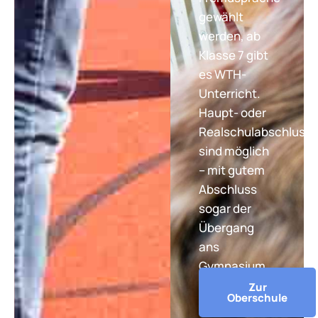
gewählt
werden, ab
Klasse 7 gibt
es WTH-
Unterricht.
Haupt- oder
Realschulabschluss
sind möglich
– mit gutem
Abschluss
sogar der
Übergang
ans
Gymnasium.
Zur
Oberschule