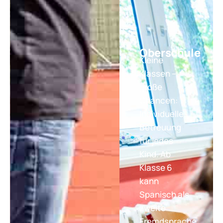
Oberschule
Kleine
Klassen –
große
Chancen:
Individuelle
Betreuung
für jedes
Kind. Ab
Klasse 6
kann
Spanisch als
zweite
Fremdsprache