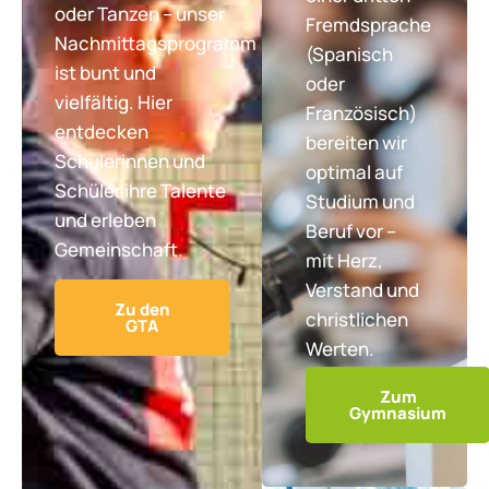
oder Tanzen – unser
Fremdsprache
Nachmittagsprogramm
(Spanisch
ist bunt und
oder
vielfältig. Hier
Französisch)
entdecken
bereiten wir
Schülerinnen und
optimal auf
Schüler ihre Talente
Studium und
und erleben
Beruf vor –
Gemeinschaft.
mit Herz,
Verstand und
Zu den
christlichen
GTA
Werten.
Zum
Gymnasium