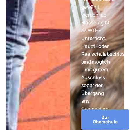
gewählt
werden, ab
Klasse 7 gibt
es WTH-
Unterricht.
Haupt- oder
Realschulabschluss
sind möglich
– mit gutem
Abschluss
sogar der
Übergang
ans
Gymnasium.
Zur
Oberschule