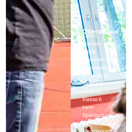
Oberschule
Kleine
Klassen –
große
Chancen:
Individuelle
Betreuung
für jedes
Kind. Ab
Klasse 6
kann
Spanisch als
zweite
Fremdsprache