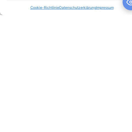
Cookie-Richtlinie
Datenschutzerklärung
Impressum
Schuljahresandacht
Schuljahresandacht Die heutige Andacht stand ganz im
Zeichen des Themas „Talente“ – passend als Rückblick zur
gestrigen großartigen Talentshow der
WEITERLESEN »
10. Juli 2026
Keine Kommentare