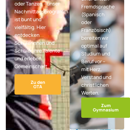
oder Tanzen – unser
Fremdsprache
Nachmittagsprogramm
(Spanisch
ist bunt und
oder
vielfältig. Hier
Französisch)
entdecken
bereiten wir
Schülerinnen und
optimal auf
Schüler ihre Talente
Studium und
und erleben
Beruf vor –
Gemeinschaft.
mit Herz,
Verstand und
Zu den
christlichen
GTA
Werten.
Zum
Gymnasium