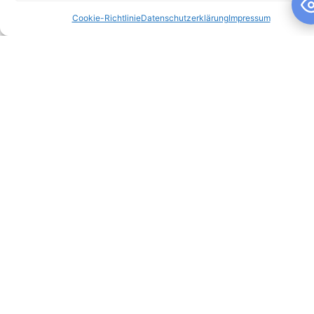
Cookie-Richtlinie
Datenschutzerklärung
Impressum
Schuljahresandacht
Schuljahresandacht Die heutige Andacht stand ganz im
Zeichen des Themas „Talente“ – passend als Rückblick zur
gestrigen großartigen Talentshow der
WEITERLESEN »
10. Juli 2026
Keine Kommentare