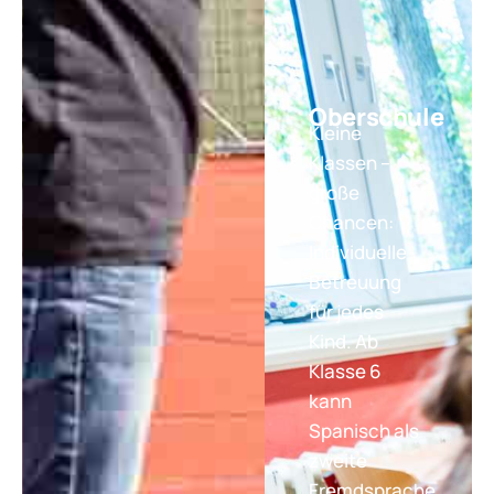
Oberschule
Kleine
Klassen –
große
Chancen:
Individuelle
Betreuung
für jedes
Kind. Ab
Klasse 6
kann
Spanisch als
zweite
Fremdsprache