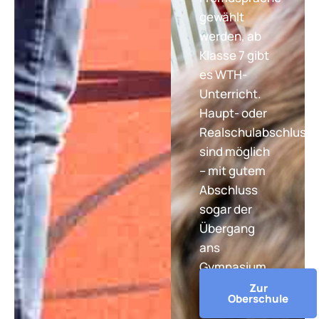
gewählt
werden, ab
Klasse 7 gibt
es WTH-
Unterricht.
Haupt- oder
Realschulabschluss
sind möglich
– mit gutem
Abschluss
sogar der
Übergang
ans
Gymnasium.
Zur
Oberschule