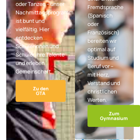
oder Tanzen – unser
Fremdsprache
Nachmittagsprogramm
(Spanisch
ist bunt und
oder
vielfältig. Hier
Französisch)
entdecken
bereiten wir
Schülerinnen und
optimal auf
Schüler ihre Talente
Studium und
und erleben
Beruf vor –
Gemeinschaft.
mit Herz,
Verstand und
Zu den
christlichen
GTA
Werten.
Zum
Gymnasium