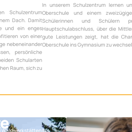
In unserem Schulzentrum lernen un
en Schulzentrum
Oberschule und einem zweizügige
inem Dach. Damit
Schülerinnen und Schülern p
te und ein enges
Hauptschulabschluss, über die Mittle
fitieren von einer
gute Leistungen zeigt, hat die Chan
ege nebeneinander
Oberschule ins Gymnasium zu wechsel
sen, persönliche
beiden Schularten
chen Raum, sich zu
te
d Waldwerkstätten bis