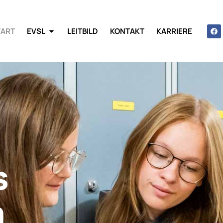
TART
EVSL
LEITBILD
KONTAKT
KARRIERE
s
m