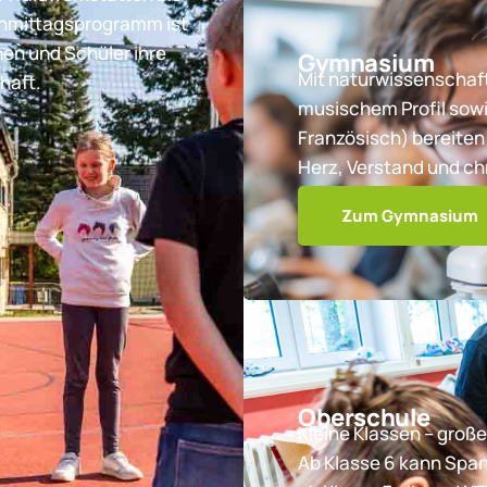
chmittagsprogramm ist
nen und Schüler ihre
Gymnasium
Mit naturwissenschaft
haft.
musischem Profil sowi
Französisch) bereiten 
Herz, Verstand und ch
Zum Gymnasium
Oberschule
Kleine Klassen – große
Ab Klasse 6 kann Spa