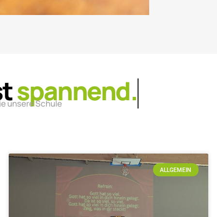
st
lebendig.
ie unsere Schule
ALLGEMEIN