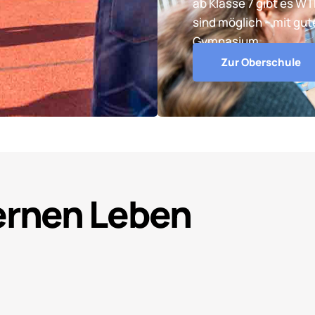
ab Klasse 7 gibt es W
sind möglich – mit gu
Gymnasium.
Zur Oberschule
Lernen Leben