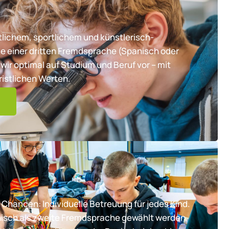
lichem, sportlichem und künstlerisch-
e einer dritten Fremdsprache (Spanisch oder
wir optimal auf Studium und Beruf vor – mit
ristlichen Werten.
 Chancen: Individuelle Betreuung für jedes Kind.
nisch als zweite Fremdsprache gewählt werden,