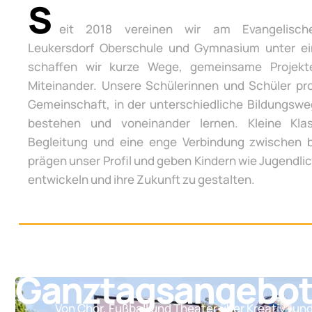
S
eit 2018 vereinen wir am Evangelisch
Leukersdorf Oberschule und Gymnasium unter e
schaffen wir kurze Wege, gemeinsame Projek
Miteinander. Unsere Schülerinnen und Schüler pro
Gemeinschaft, in der unterschiedliche Bildungsw
bestehen und voneinander lernen. Kleine Klas
Begleitung und eine enge Verbindung zwischen 
prägen unser Profil und geben Kindern wie Jugendli
entwickeln und ihre Zukunft zu gestalten.
Ganztagsangebo
Von Chor, Fußball und Theater über Kreativ- un