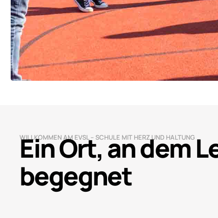
Ein Ort, an dem 
WILLKOMMEN AM EVSL – SCHULE MIT HERZ UND HALTUNG
begegnet