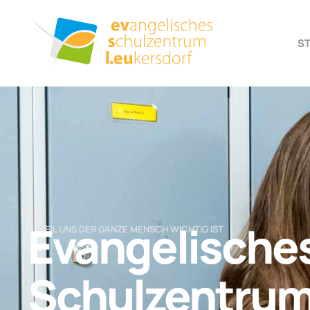
S
Evangelische
… WEIL UNS DER GANZE MENSCH WICHTIG IST
Schulzentru