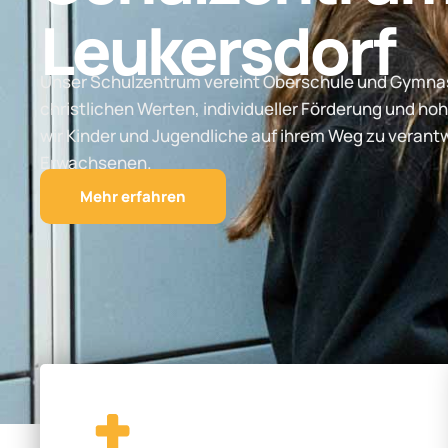
Leukersdorf
Unser Schulzentrum vereint Oberschule und Gymnas
christlichen Werten, individueller Förderung und hoh
wir Kinder und Jugendliche auf ihrem Weg zu vera
Erwachsenen.
Mehr erfahren