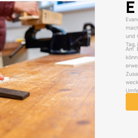
E
Evan
mach
und 
Tag,
Am E
könn
erwe
Zusa
wec
Umfe