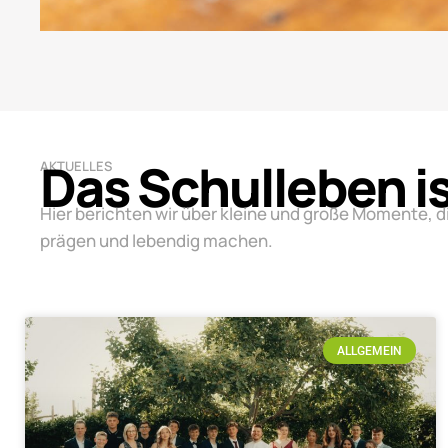
Das Schulleben i
AKTUELLES
Hier berichten wir über kleine und große Momente, d
prägen und lebendig machen.
ALLGEMEIN